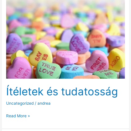
az
Access
kezelések?
Ítéletek és tudatosság
Uncategorized
/
andrea
Ítéletek
Read More »
és
tudatosság