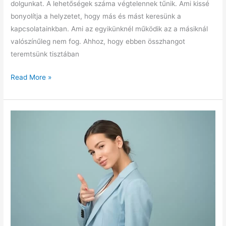
dolgunkat. A lehetőségek száma végtelennek tűnik. Ami kissé
bonyolítja a helyzetet, hogy más és mást keresünk a
kapcsolatainkban. Ami az egyikünknél működik az a másiknál
valószínűleg nem fog. Ahhoz, hogy ebben összhangot
teremtsünk tisztában
Hogyan
Read More »
kaphatunk
meg
mindent
amire
vágyunk?