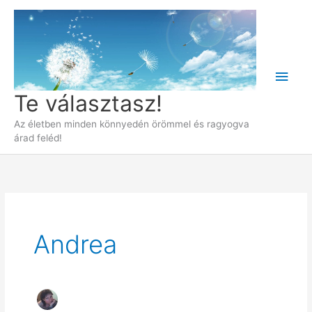
Skip
to
content
Main
Te választasz!
Men
Az életben minden könnyedén örömmel és ragyogva
árad feléd!
Andrea