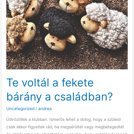
Te voltál a fekete
bárány a családban?
Uncategorized
/
andrea
Üdvözöllek a klubban. Ismerős lehet a dolog, hogy a szüleid
csak akkor figyeltek rád, ha megsérültél vagy megbetegedtél