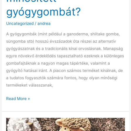
gyógygombát?
Uncategorized
/
andrea
A gyógygombák (mint például a ganoderma, shiitake gomba,
süngomba stb) hosszú évszázadok óta részei az alternatív
gyógyászatnak és a tradicionális kínai orvoslásnak. Manapság
egyre növekvő érdeklődés tapasztalható ezeknek a különleges
gombafajtáknak a nagyon magas tápértéke, valamint a
gyógyító hatásai iránt. A piacon számos terméket kínálnak, de
a tudatos fogyasztók számára fontos, hogy olyan minőségi
termékeket válasszanak,
Miért
Read More »
válassz
BIO
minősített
gyógygombát?