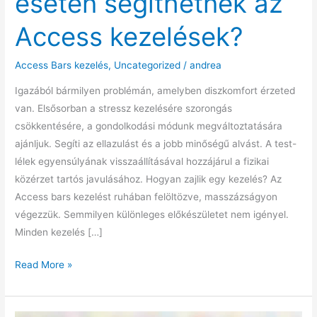
esetén segíthetnek az
Access kezelések?
Access Bars kezelés
,
Uncategorized
/
andrea
Igazából bármilyen problémán, amelyben diszkomfort érzeted
van. Elsősorban a stressz kezelésére szorongás
csökkentésére, a gondolkodási módunk megváltoztatására
ajánljuk. Segíti az ellazulást és a jobb minőségű alvást. A test-
lélek egyensúlyának visszaállításával hozzájárul a fizikai
közérzet tartós javulásához. Hogyan zajlik egy kezelés? Az
Access bars kezelést ruhában felöltözve, masszázságyon
végezzük. Semmilyen különleges előkészületet nem igényel.
Minden kezelés […]
Milyen
Read More »
problémák
esetén
segíthetnek