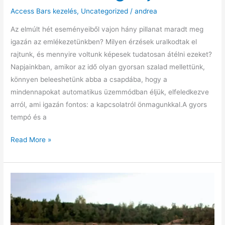
Access Bars kezelés
,
Uncategorized
/
andrea
Az elmúlt hét eseményeiből vajon hány pillanat maradt meg
igazán az emlékezetünkben? Milyen érzések uralkodtak el
rajtunk, és mennyire voltunk képesek tudatosan átélni ezeket?
Napjainkban, amikor az idő olyan gyorsan szalad mellettünk,
könnyen beleeshetünk abba a csapdába, hogy a
mindennapokat automatikus üzemmódban éljük, elfeledkezve
arról, ami igazán fontos: a kapcsolatról önmagunkkal.A gyors
tempó és a
A
Read More »
tudatosság
útja