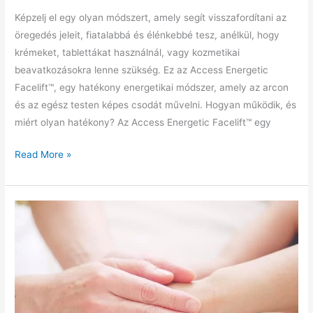
Képzelj el egy olyan módszert, amely segít visszafordítani az
öregedés jeleit, fiatalabbá és élénkebbé tesz, anélkül, hogy
krémeket, tablettákat használnál, vagy kozmetikai
beavatkozásokra lenne szükség. Ez az Access Energetic
Facelift™️, egy hatékony energetikai módszer, amely az arcon
és az egész testen képes csodát művelni. Hogyan működik, és
miért olyan hatékony? Az Access Energetic Facelift™️ egy
Természetes,
Read More »
energetikai
fiatalítás
Facelift
kezelés