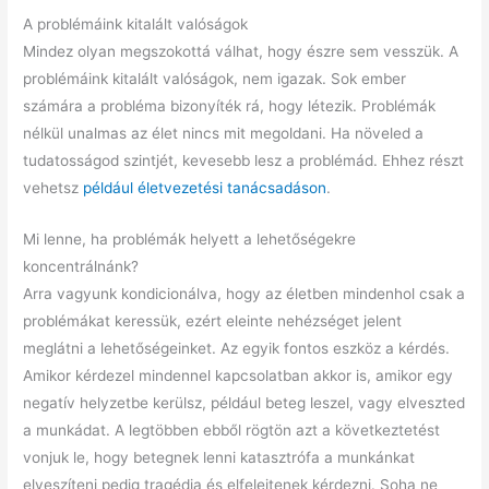
A problémáink kitalált valóságok
Mindez olyan megszokottá válhat, hogy észre sem vesszük. A
problémáink kitalált valóságok, nem igazak. Sok ember
számára a probléma bizonyíték rá, hogy létezik. Problémák
nélkül unalmas az élet nincs mit megoldani. Ha növeled a
tudatosságod szintjét, kevesebb lesz a problémád. Ehhez részt
vehetsz
például életvezetési tanácsadáson
.
Mi lenne, ha problémák helyett a lehetőségekre
koncentrálnánk?
Arra vagyunk kondicionálva, hogy az életben mindenhol csak a
problémákat keressük, ezért eleinte nehézséget jelent
meglátni a lehetőségeinket. Az egyik fontos eszköz a kérdés.
Amikor kérdezel mindennel kapcsolatban akkor is, amikor egy
negatív helyzetbe kerülsz, például beteg leszel, vagy elveszted
a munkádat. A legtöbben ebből rögtön azt a következtetést
vonjuk le, hogy betegnek lenni katasztrófa a munkánkat
elveszíteni pedig tragédia és elfelejtenek kérdezni. Soha ne