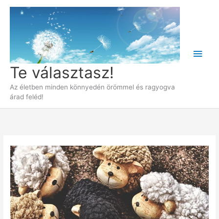
Skip
to
content
Main
Te választasz!
Men
Az életben minden könnyedén örömmel és ragyogva
árad feléd!