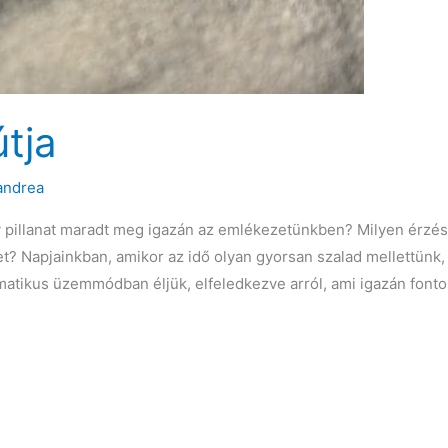
tja
andrea
 pillanat maradt meg igazán az emlékezetünkben? Milyen érzése
et? Napjainkban, amikor az idő olyan gyorsan szalad mellettün
tikus üzemmódban éljük, elfeledkezve arról, ami igazán fonto