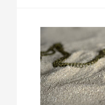
segíthetnek
az
Access
kezelések?