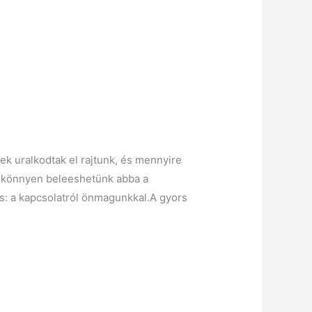
k uralkodtak el rajtunk, és mennyire
k, könnyen beleeshetünk abba a
s: a kapcsolatról önmagunkkal.A gyors