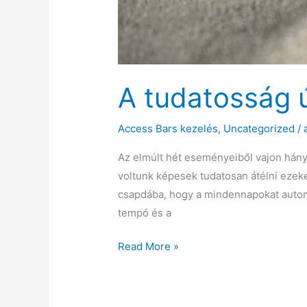
A tudatosság ú
Access Bars kezelés
,
Uncategorized
/
Az elmúlt hét eseményeiből vajon hány
voltunk képesek tudatosan átélni ezek
csapdába, hogy a mindennapokat automa
tempó és a
A
Read More »
tudatosság
útja