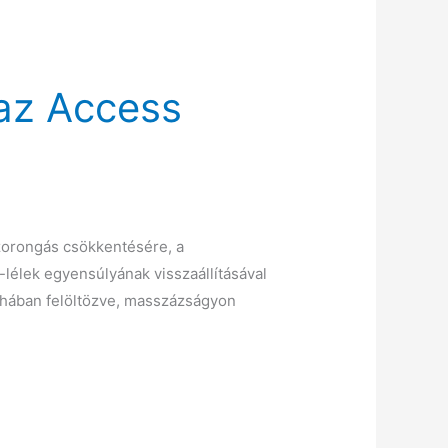
 az Access
zorongás csökkentésére, a
-lélek egyensúlyának visszaállításával
ruhában felöltözve, masszázságyon