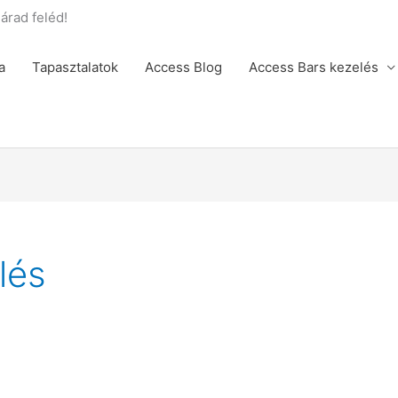
rad feléd!
a
Tapasztalatok
Access Blog
Access Bars kezelés
lés