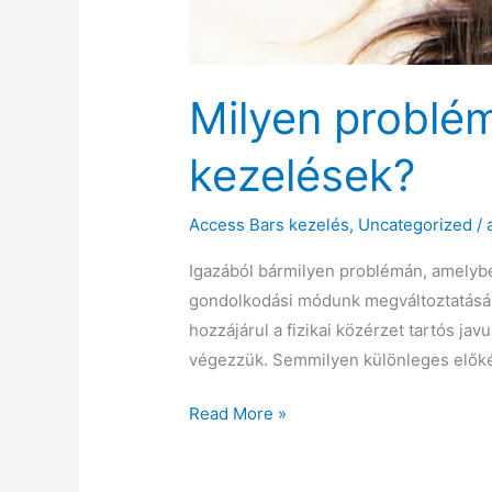
Milyen problé
kezelések?
Access Bars kezelés
,
Uncategorized
/
Igazából bármilyen problémán, amelybe
gondolkodási módunk megváltoztatására 
hozzájárul a fizikai közérzet tartós j
végezzük. Semmilyen különleges előké
Milyen
Read More »
problémák
esetén