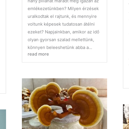
hány pillanat maradt meg igazán az
emlékezetünkben? Milyen érzések
uralkodtak el rajtunk, és mennyire
voltunk képesek tudatosan átélni
ezeket? Napjainkban, amikor az idő
olyan gyorsan szalad mellettünk,
könnyen beleeshetünk abba a...
read more