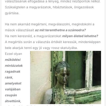
választásának elfogadása a lényeg, mindez nézőpontok nélkül.
Szükségtelen a magyarázatok, hibáztatások, önigazolások
gyártása.
Ha nem akarnád megérteni, megválaszolni, megindokolni a
mások választásait
az mit teremthetne a számodra?
Ha nem keresnéd, a magyarázatokat
milyen életed lehetne?
A megértés során a választás értékét keressük, mindenképpen
bele akarjuk tenni egy jó vagy rossz skatulyába.
Ezzel olyan
működési
mintázatok
ragadnak
ránk,
amelyeket
valójában
csupán
átvettünk,