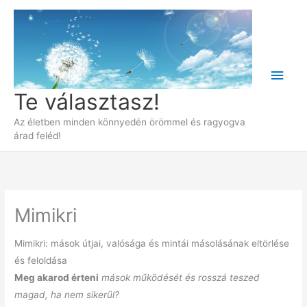
Skip
to
content
Main
Te választasz!
Men
Az életben minden könnyedén örömmel és ragyogva
árad feléd!
Mimikri
Mimikri: mások útjai, valósága és mintái másolásának eltörlése
és feloldása
Meg akarod érteni
mások működését és rosszá teszed
magad, ha nem sikerül?