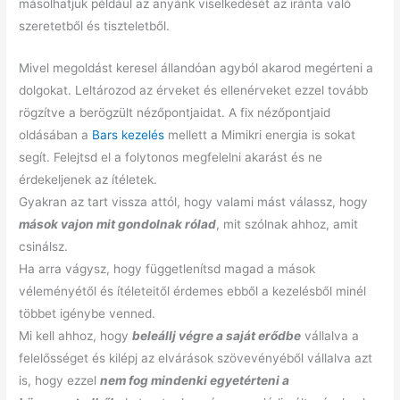
másolhatjuk például az anyánk viselkedését az iránta való
szeretetből és tiszteletből.
Mivel megoldást keresel állandóan agyból akarod megérteni a
dolgokat. Leltározod az érveket és ellenérveket ezzel tovább
rögzítve a berögzült nézőpontjaidat. A fix nézőpontjaid
oldásában a
Bars kezelés
mellett a Mimikri energia is sokat
segít. Felejtsd el a folytonos megfelelni akarást és ne
érdekeljenek az ítéletek.
Gyakran az tart vissza attól, hogy valami mást válassz, hogy
mások vajon mit gondolnak rólad
, mit szólnak ahhoz, amit
csinálsz.
Ha arra vágysz, hogy függetlenítsd magad a mások
véleményétől és ítéleteitől érdemes ebből a kezelésből minél
többet igénybe venned.
Mi kell ahhoz, hogy
beleállj végre a saját erődbe
vállalva a
felelősséget és kilépj az elvárások szövevényéből vállalva azt
is, hogy ezzel
nem fog mindenki egyetérteni a