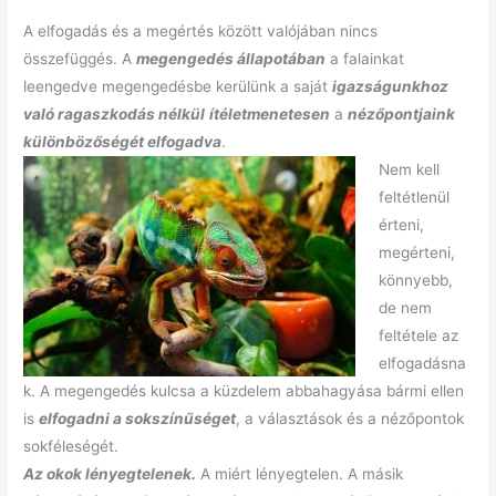
A elfogadás és a megértés között valójában nincs
összefüggés. A
megengedés állapotában
a falainkat
leengedve megengedésbe kerülünk a saját
igazságunkhoz
való ragaszkodás nélkül
ítéletmenetesen
a
nézőpontjaink
különbözőségét elfogadva
.
Nem kell
feltétlenül
érteni,
megérteni,
könnyebb,
de nem
feltétele az
elfogadásna
k. A megengedés kulcsa a küzdelem abbahagyása bármi ellen
is
elfogadni a sokszínűséget
, a választások és a nézőpontok
sokféleségét.
Az okok lényegtelenek.
A miért lényegtelen. A másik