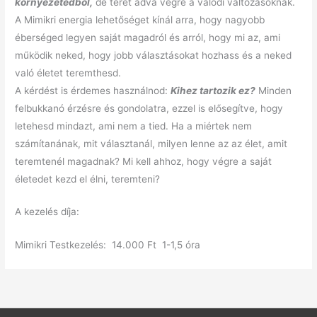
környezetedből,
de teret adva végre a valódi változásoknak.
A Mimikri energia lehetőséget kínál arra, hogy nagyobb
éberséged legyen saját magadról és arról, hogy mi az, ami
működik neked, hogy jobb választásokat hozhass és a neked
való életet teremthesd.
A kérdést is érdemes használnod:
Kihez tartozik ez?
Minden
felbukkanó érzésre és gondolatra, ezzel is elősegítve, hogy
letehesd mindazt, ami nem a tied. Ha a miértek nem
számítanának, mit választanál, milyen lenne az az élet, amit
teremtenél magadnak? Mi kell ahhoz, hogy végre a saját
életedet kezd el élni, teremteni?
A kezelés díja:
Mimikri Testkezelés: 14.000 Ft 1-1,5 óra