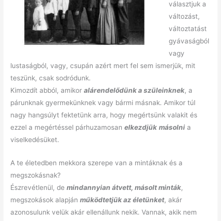
választjuk a
változást,
változtatást
gyávaságból
vagy
lustaságból, vagy, csupán azért mert fel sem ismerjük, mit
teszünk, csak sodródunk.
Kimozdít abból, amikor
alárendelődünk a szüleinknek
, a
párunknak gyermekünknek vagy bármi másnak. Amikor túl
nagy hangsúlyt fektetünk arra, hogy megértsünk valakit és
ezzel a megértéssel párhuzamosan
elkezdjük
másolni
a
viselkedésüket.
A te életedben mekkora szerepe van a mintáknak és a
megszokásnak?
Észrevétlenül, de
mindannyian átvett, másolt minták
,
megszokások alapján
működtetjük az életünket
, akár
azonosulunk velük akár ellenállunk nekik. Vannak, akik nem