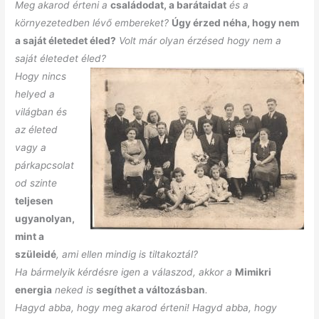
Meg akarod érteni a
családodat, a barátaidat
és a
környezetedben lévő embereket?
Úgy érzed néha, hogy nem
a saját életedet éled?
Volt már olyan érzésed hogy nem a
saját életedet éled?
Hogy nincs
helyed a
világban és
az életed
vagy a
párkapcsolat
od szinte
teljesen
ugyanolyan,
mint a
szüleidé
, ami ellen mindig is tiltakoztál?
Ha bármelyik kérdésre igen a válaszod, akkor a
Mimikri
energia
neked is
segíthet a változásban
.
Hagyd abba, hogy meg akarod érteni! Hagyd abba, hogy