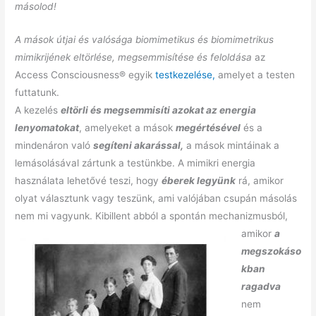
másolod!
A mások útjai és valósága biomimetikus és biomimetrikus
mimikrijének eltörlése, megsemmisítése és feloldása
az
Access Consciousness® egyik
testkezelése,
amelyet a testen
futtatunk.
A kezelés
eltörli és megsemmisíti azokat az energia
lenyomatokat
, amelyeket a mások
megértésével
és a
mindenáron való
segíteni akarással,
a mások mintáinak a
lemásolásával zártunk a testünkbe. A mimikri energia
használata lehetővé teszi, hogy
éberek legyünk
rá, amikor
olyat választunk vagy teszünk, ami valójában csupán másolás
nem mi vagyunk.
Kibillent abból a spontán mechanizmusból,
amikor
a
megszokáso
kban
ragadva
nem