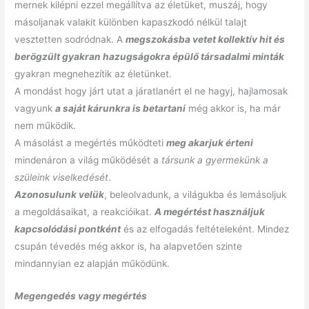
mernek kilépni ezzel megállítva az életüket, muszáj, hogy
másoljanak valakit különben kapaszkodó nélkül talajt
vesztetten sodródnak. A
megszokásba vetet kollektív hit és
berögzült gyakran hazugságokra épülő társadalmi minták
gyakran megnehezítik az életünket.
A mondást hogy járt utat a járatlanért el ne hagyj, hajlamosak
vagyunk
a saját kárunkra is betartani
még akkor is, ha már
nem működik.
A másolást a megértés működteti
meg akarjuk érteni
mindenáron a világ működését a
társunk a gyermekünk a
szüleink viselkedését
.
Azonosulunk velük
, beleolvadunk, a világukba és lemásoljuk
a megoldásaikat, a reakcióikat.
A megértést használjuk
kapcsolódási pontként
és az elfogadás feltételeként. Mindez
csupán tévedés még akkor is, ha alapvetően szinte
mindannyian ez alapján működünk.
Megengedés vagy megértés