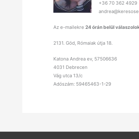
+36 70 362 4929
andrea@keresose
Az e-mailekre
24 órán belül válaszolo
2131. Göd, Rómaiak útja 18.
Katona Andrea ev, 57506636
4031 Debrecen
Vág utca 13/c
Adószám: 59465463-1-29