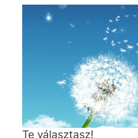
Skip
to
content
Te választasz!