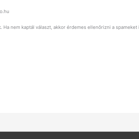
o.hu
k
. Ha nem kaptál választ, akkor érdemes ellenőrizni a spameket i