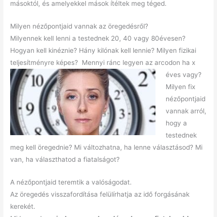
másoktól, és amelyekkel mások ítéltek meg téged.
Milyen nézőpontjaid vannak az öregedésről?
Milyennek kell lenni a testednek 20, 40 vagy 80évesen?
Hogyan kell kinéznie? Hány kilónak kell lennie? Milyen fizikai
teljesítményre képes?
Mennyi ránc legyen az arcodon ha x
éves vagy?
Milyen fix
nézőpontjaid
vannak arról,
hogy a
testednek
meg kell öregednie? Mi változhatna, ha lenne választásod? Mi
van, ha választhatod a fiatalságot?
A nézőpontjaid teremtik a valóságodat.
Az öregedés visszafordítása felülírhatja az idő forgásának
kerekét.