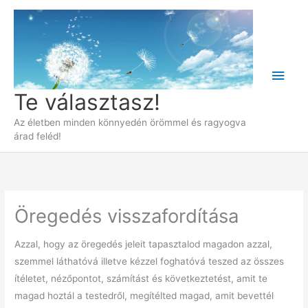
Skip
to
content
Main
Te választasz!
Men
Az életben minden könnyedén örömmel és ragyogva
árad feléd!
Öregedés visszafordítása
Azzal, hogy az öregedés jeleit tapasztalod magadon azzal,
szemmel láthatóvá illetve kézzel foghatóvá teszed az összes
ítéletet, nézőpontot, számítást és következtetést, amit te
magad hoztál a testedről, megítélted magad, amit bevettél