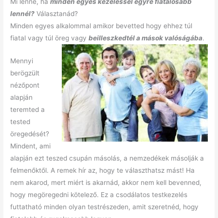
Mi lenne, ha
minden egyes kezeléssel egyre fiatalosabb
lennél?
Választanád?
Minden egyes alkalommal amikor bevetted hogy ehhez túl
fiatal vagy túl öreg vagy
beilleszkedtél a mások valóságába
.
Mennyi
berögzült
nézőpont
alapján
teremted a
tested
öregedését?
Mindent, ami
alapján ezt teszed csupán másolás, a nemzedékek másolják a
felmenőktől. A remek hír az, hogy te választhatsz mást! Ha
nem akarod, mert miért is akarnád, akkor nem kell bevenned,
hogy megöregedni kötelező. Ez a csodálatos testkezelés
futtatható minden olyan testrészeden, amit szeretnéd, hogy