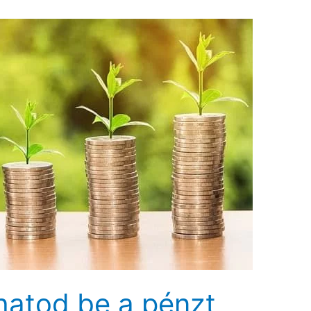
atod be a pénzt