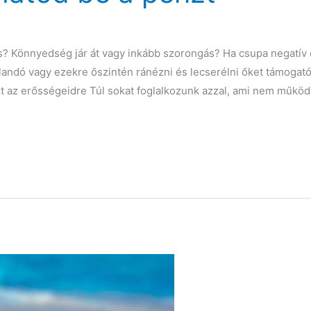
s? Könnyedség jár át vagy inkább szorongás? Ha csupa negatív 
jlandó vagy ezekre őszintén ránézni és lecserélni őket támogat
zt az erősségeidre Túl sokat foglalkozunk azzal, ami nem működi