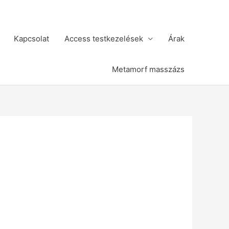
Kapcsolat
Access testkezelések
Árak
Metamorf masszázs