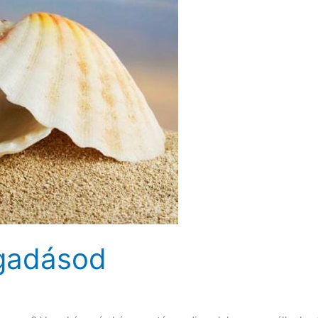
ogadásod