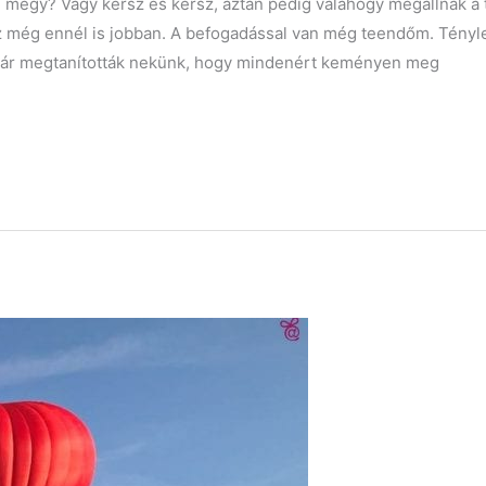
n megy? Vagy kérsz és kérsz, aztán pedig valahogy megállnak 
 még ennél is jobban. A befogadással van még teendőm. Tényle
r megtanították nekünk, hogy mindenért keményen meg