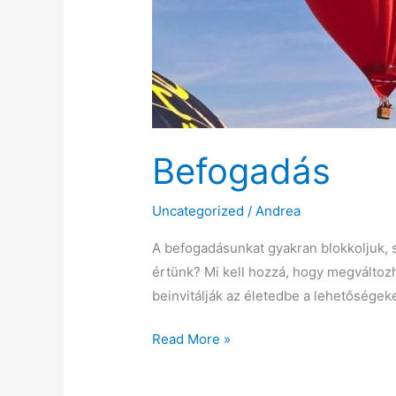
Befogadás
Uncategorized
/
Andrea
A befogadásunkat gyakran blokkoljuk, s
értünk? Mi kell hozzá, hogy megváltoz
beinvitálják az életedbe a lehetőségek
Befogadás
Read More »