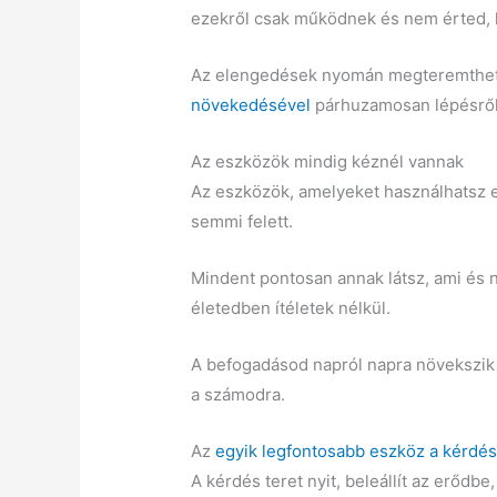
ezekről csak működnek és nem érted, ho
Az elengedések nyomán megteremtheted
növekedésével
párhuzamosan lépésről 
Az eszközök mindig kéznél vannak
Az eszközök, amelyeket használhatsz e
semmi felett.
Mindent pontosan annak látsz, ami és n
életedben ítéletek nélkül.
A befogadásod napról napra növekszik 
a számodra.
Az
egyik legfontosabb eszköz a kérdé
A kérdés teret nyit, beleállít az erődb