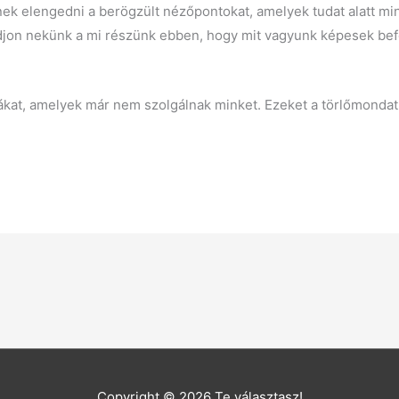
tenek elengedni a berögzült nézőpontokat, amelyek tudat alatt 
djon nekünk a mi részünk ebben, hogy mit vagyunk képesek bef
ákat, amelyek már nem szolgálnak minket. Ezeket a törlőmondat 
Copyright © 2026
Te választasz!