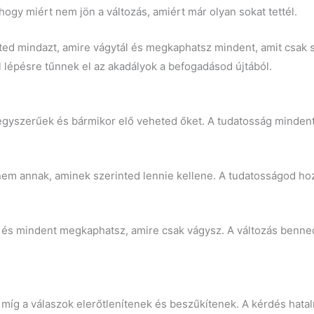
gy miért nem jön a változás, amiért már olyan sokat tettél.
 mindazt, amire vágytál és megkaphatsz mindent, amit csak 
lépésre tűnnek el az akadályok a befogadásod újtából.
gyszerűek és bármikor elő veheted őket. A tudatosság mindent 
em annak, aminek szerinted lennie kellene. A tudatosságod hoz
és mindent megkaphatsz, amire csak vágysz. A változás benned 
s
e, míg a válaszok elerőtlenítenek és beszűkítenek. A kérdés hatal