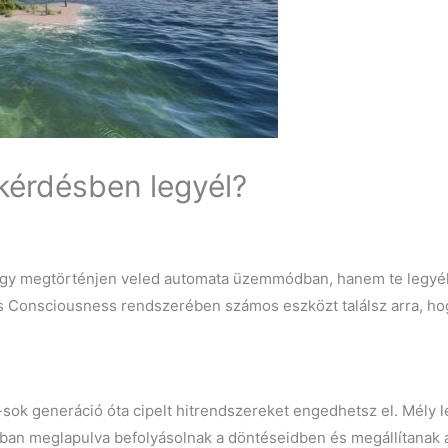
 kérdésben legyél?
úgy megtörténjen veled automata üzemmódban, hanem te legyél, a
s Consciousness rendszerében számos eszközt találsz arra, 
sok generáció óta cipelt hitrendszereket engedhetsz el. Mély le
ban meglapulva befolyásolnak a döntéseidben és megállítanak 