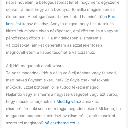
napra növelem, a befogadásomat lehet, hogy nem, egyszerre
de van rá mód, hogy az a bizonyos 10 millió megjelenjen az
életemben. A befogadásodat növelheted ha minél több
Bars
kezelést
kapsz és adsz. Annyi a dolgom hogy felkutatok és
kitisztítok minden olyan nézőpontot, ami köztem és a vágyott
pénzösszeg között áll. Ha mindeközben elismerem a
változásokat, amiket generáltam az azzal jelentősen
megnövelhetem a kapacitásomat a változáshoz.
Adj időt magadnak a változásra
Te adsz magadnak időt a célig való eljutásban vagy feladod,
mert neked úgysem sikerülhet? Ez úgyis csak másoknak
működik. Ezzel biztosan jól le tudod fékezni magad.
Hajlandó vagy elismerni a nagyszerűségedet vagy azt várod,
hogy mások ismerjenek el?
Meddig vársz
annak az
elismerésére, aki soha nem fogja megadni neked? Mi lenne, ha
megadnád magadnak mindazt az elismerést, amit másoktól
szeretnél megkapni?
Választhatod ezt is
.