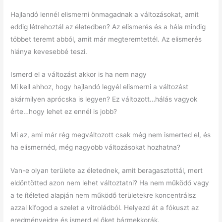
Hajlandó lennél elismerni önmagadnak a változásokat, amit
eddig létrehoztál az életedben? Az elismerés és a hála mindig
többet teremt abból, amit már megteremtettél. Az elismerés
hiánya kevesebbé teszi.
Ismerd el a változást akkor is ha nem nagy
Mi kell ahhoz, hogy hajlandó legyél elismerni a változást
akármilyen aprócska is legyen? Ez változott…hálás vagyok
érte…hogy lehet ez ennél is jobb?
Mi az, ami már rég megváltozott csak még nem ismerted el, és
ha elismernéd, még nagyobb változásokat hozhatna?
Van-e olyan területe az életednek, amit beragasztottál, mert
eldöntötted azon nem lehet változtatni? Ha nem működő vagy
a te ítéleted alapján nem működő területekre koncentrálsz
azzal kifogod a szelet a vitroládból. Helyezd át a fókuszt az
eredményeidre és ismerd el őket bármekkorák.