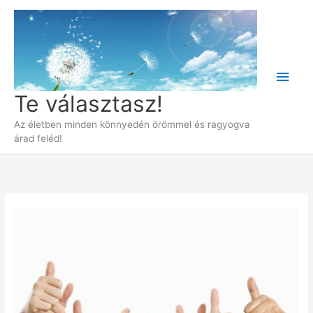
Skip
to
content
Main
Te választasz!
Men
Az életben minden könnyedén örömmel és ragyogva
árad feléd!