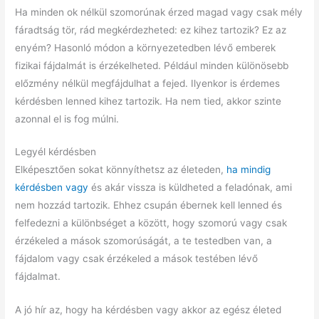
Ha minden ok nélkül szomorúnak érzed magad vagy csak mély
fáradtság tör, rád megkérdezheted: ez kihez tartozik? Ez az
enyém? Hasonló módon a környezetedben lévő emberek
fizikai fájdalmát is érzékelheted. Például minden különösebb
előzmény nélkül megfájdulhat a fejed. Ilyenkor is érdemes
kérdésben lenned kihez tartozik. Ha nem tied, akkor szinte
azonnal el is fog múlni.
Legyél kérdésben
Elképesztően sokat könnyíthetsz az életeden,
ha mindig
kérdésben vagy
és akár vissza is küldheted a feladónak, ami
nem hozzád tartozik. Ehhez csupán ébernek kell lenned és
felfedezni a különbséget a között, hogy szomorú vagy csak
érzékeled a mások szomorúságát, a te testedben van, a
fájdalom vagy csak érzékeled a mások testében lévő
fájdalmat.
A jó hír az, hogy ha kérdésben vagy akkor az egész életed