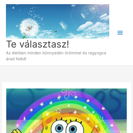
Skip
to
content
Main
Te választasz!
Men
Az életben minden könnyedén örömmel és ragyogva
árad feléd!