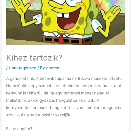
Kihez tartozik?
/
Uncategorized
/ By
andrea
A gondolataink, érzéseink fájdalmaink 98%-a másoktól átvett.
Ha belépünk egy szobába és ott vidám emberek vannak, ami
kedvünk is felderül, de ha egy temetési menet halad el
mellettünk, akkor gyászos hangulatba kerülünk. A
környezetünk érzéseit, hangulatát szivacs módjára magunkba
szívjuk, és a sajátunkként kezeljük.
Ez az enyém?