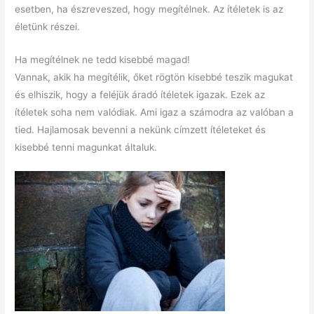
esetben, ha észreveszed, hogy megítélnek. Az ítéletek is az
életünk részei.
Ha megítélnek ne tedd kisebbé magad!
Vannak, akik ha megítélik, őket rögtön kisebbé teszik magukat
és elhiszik, hogy a feléjük áradó ítéletek igazak. Ezek az
ítéletek soha nem valódiak. Ami igaz a számodra az valóban a
tied. Hajlamosak bevenni a nekünk címzett ítéleteket és
kisebbé tenni magunkat általuk.