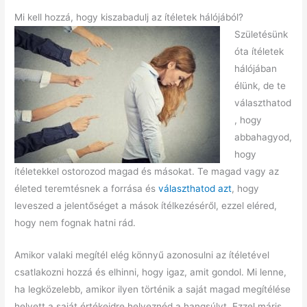
Mi kell hozzá, hogy kiszabadulj az ítéletek hálójából?
Születésünk
óta ítéletek
hálójában
élünk, de te
választhatod
, hogy
abbahagyod,
hogy
ítéletekkel ostorozod magad és másokat. Te magad vagy az
életed teremtésnek a forrása és
választhatod azt
, hogy
leveszed a jelentőséget a mások ítélkezéséről, ezzel eléred,
hogy nem fognak hatni rád.
Amikor valaki megítél elég könnyű azonosulni az ítéletével
csatlakozni hozzá és elhinni, hogy igaz, amit gondol. Mi lenne,
ha legközelebb, amikor ilyen történik a saját magad megítélése
helyett a saját értékeidre helyeznéd a hangsúlyt. Ezzel máris