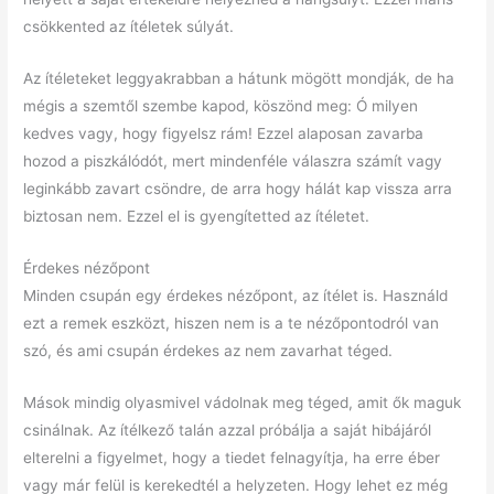
csökkented az ítéletek súlyát.
Az ítéleteket leggyakrabban a hátunk mögött mondják, de ha
mégis a szemtől szembe kapod, köszönd meg: Ó milyen
kedves vagy, hogy figyelsz rám! Ezzel alaposan zavarba
hozod a piszkálódót, mert mindenféle válaszra számít vagy
leginkább zavart csöndre, de arra hogy hálát kap vissza arra
biztosan nem. Ezzel el is gyengítetted az ítéletet.
Érdekes nézőpont
Minden csupán egy érdekes nézőpont, az ítélet is. Használd
ezt a remek eszközt, hiszen nem is a te nézőpontodról van
szó, és ami csupán érdekes az nem zavarhat téged.
Mások mindig olyasmivel vádolnak meg téged, amit ők maguk
csinálnak. Az ítélkező talán azzal próbálja a saját hibájáról
elterelni a figyelmet, hogy a tiedet felnagyítja, ha erre éber
vagy már felül is kerekedtél a helyzeten. Hogy lehet ez még