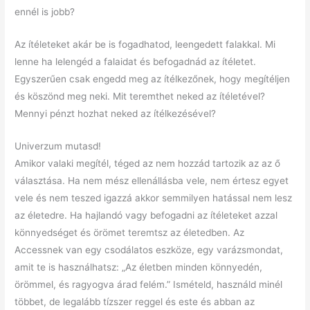
ennél is jobb?
Az ítéleteket akár be is fogadhatod, leengedett falakkal. Mi
lenne ha lelengéd a falaidat és befogadnád az ítéletet.
Egyszerűen csak engedd meg az ítélkezőnek, hogy megítéljen
és köszönd meg neki. Mit teremthet neked az ítéletével?
Mennyi pénzt hozhat neked az ítélkezésével?
Univerzum mutasd!
Amikor valaki megítél, téged az nem hozzád tartozik az az ő
választása. Ha nem mész ellenállásba vele, nem értesz egyet
vele és nem teszed igazzá akkor semmilyen hatással nem lesz
az életedre. Ha hajlandó vagy befogadni az ítéleteket azzal
könnyedséget és örömet teremtsz az életedben. Az
Accessnek van egy csodálatos eszköze, egy varázsmondat,
amit te is használhatsz: „Az életben minden könnyedén,
örömmel, és ragyogva árad felém.” Ismételd, használd minél
többet, de legalább tízszer reggel és este és abban az