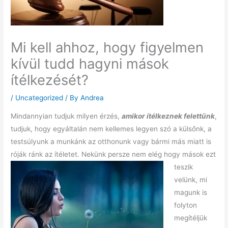
Mi kell ahhoz, hogy figyelmen
kívül tudd hagyni mások
ítélkezését?
/
Uncategorized
/ By
Andrea
Mindannyian tudjuk milyen érzés,
amikor ítélkeznek felettünk
,
tudjuk, hogy egyáltalán nem kellemes legyen szó a külsőnk, a
testsúlyunk a munkánk az otthonunk vagy bármi más miatt is
róják ránk az ítéletet.
Nekünk persze nem elég hogy mások ezt
teszik
velünk, mi
magunk is
folyton
megítéljük