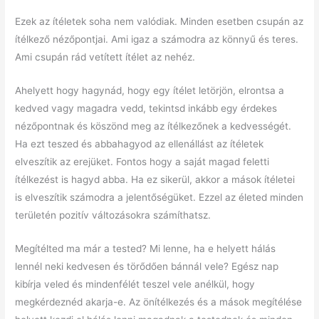
Ezek az ítéletek soha nem valódiak. Minden esetben csupán az
ítélkező nézőpontjai. Ami igaz a számodra az könnyű és teres.
Ami csupán rád vetített ítélet az nehéz.
Ahelyett hogy hagynád, hogy egy ítélet letörjön, elrontsa a
kedved vagy magadra vedd, tekintsd inkább egy érdekes
nézőpontnak és köszönd meg az ítélkezőnek a kedvességét.
Ha ezt teszed és abbahagyod az ellenállást az ítéletek
elveszítik az erejüket. Fontos hogy a saját magad feletti
ítélkezést is hagyd abba. Ha ez sikerül, akkor a mások ítéletei
is elveszítik számodra a jelentőségüket. Ezzel az életed minden
területén pozitív változásokra számíthatsz.
Megítélted ma már a tested? Mi lenne, ha e helyett hálás
lennél neki kedvesen és törődően bánnál vele? Egész nap
kibírja veled és mindenfélét teszel vele anélkül, hogy
megkérdeznéd akarja-e. Az önítélkezés és a mások megítélése