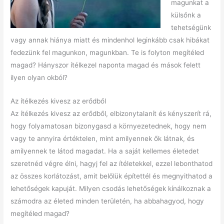
magunkat a
külsőnk a
tehetségünk
vagy annak hiánya miatt és mindenhol leginkább csak hibákat
fedezünk fel magunkon, magunkban. Te is folyton megítéled
magad? Hányszor ítélkezel naponta magad és mások felett
ilyen olyan okból?
Az ítélkezés kivesz az erődből
Az ítélkezés kivesz az erődből, elbizonytalanít és kényszerít rá,
hogy folyamatosan bizonygasd a környezetednek, hogy nem
vagy te annyira értéktelen, mint amilyennek ők látnak, és
amilyennek te látod magadat. Ha a saját kellemes életedet
szeretnéd végre élni, hagyj fel az ítéletekkel, ezzel lebonthatod
az összes korlátozást, amit belőlük építettél és megnyithatod a
lehetőségek kapuját. Milyen csodás lehetőségek kínálkoznak a
számodra az életed minden területén, ha abbahagyod, hogy
megítéled magad?