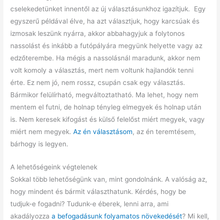
cselekedetünket innentől az új választásunkhoz igazítjuk. Egy
egyszerű példával élve, ha azt választjuk, hogy karcsúak és
izmosak leszünk nyárra, akkor abbahagyjuk a folytonos
nassolást és inkább a futópályára megyünk helyette vagy az
edzőterembe. Ha mégis a nassolásnál maradunk, akkor nem
volt komoly a választás, mert nem voltunk hajlandók tenni
érte. Ez nem jó, nem rossz, csupán csak egy választás.
Bármikor felülírható, megváltoztatható. Ma lehet, hogy nem
mentem el futni, de holnap tényleg elmegyek és holnap után
is. Nem keresek kifogást és külső felelőst miért megyek, vagy
miért nem megyek.
Az én választásom
, az én teremtésem,
bárhogy is legyen.
A lehetőségeink végtelenek
Sokkal több lehetőségünk van, mint gondolnánk. A valóság az,
hogy mindent és bármit választhatunk. Kérdés, hogy be
tudjuk-e fogadni? Tudunk-e éberek, lenni arra, ami
akadályozza
a befogadásunk folyamatos növekedését
? Mi kell,