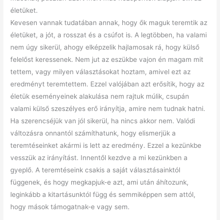
életüket.
Kevesen vannak tudatában annak, hogy ők maguk teremtik az
életüket, a jót, a rosszat és a csúfot is. A legtöbben, ha valami
nem úgy sikerül, ahogy elképzelik hajlamosak rá, hogy külső
felelőst keressenek. Nem jut az eszükbe vajon én magam mit
tettem, vagy milyen választásokat hoztam, amivel ezt az
eredményt teremtettem. Ezzel valójában azt erősítik, hogy az
életük eseményeinek alakulása nem rajtuk múlik, csupán
valami külső szeszélyes erő irányítja, amire nem tudnak hatni.
Ha szerencséjük van jól sikerül, ha nincs akkor nem. Valódi
változásra onnantól számíthatunk, hogy elismerjük a
teremtéseinket akármi is lett az eredmény. Ezzel a kezünkbe
vesszük az irányítást. Innentől kezdve a mi kezünkben a
gyeplő. A teremtéseink csakis a saját választásainktól
függenek, és hogy megkapjuk-e azt, ami után áhítozunk,
leginkább a kitartásunktól függ és semmiképpen sem attól,
hogy mások támogatnak-e vagy sem.