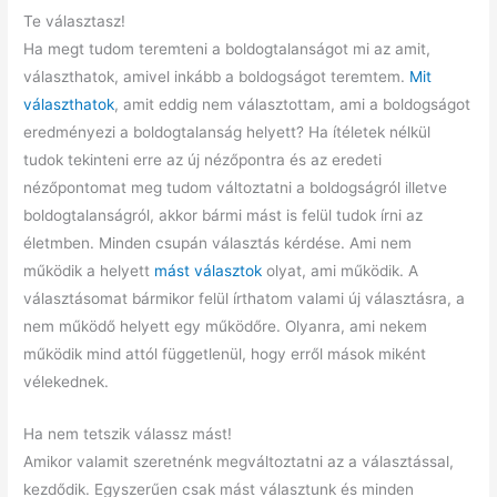
Te választasz!
Ha megt tudom teremteni a boldogtalanságot mi az amit,
választhatok, amivel inkább a boldogságot teremtem.
Mit
választhatok
, amit eddig nem választottam, ami a boldogságot
eredményezi a boldogtalanság helyett? Ha ítéletek nélkül
tudok tekinteni erre az új nézőpontra és az eredeti
nézőpontomat meg tudom változtatni a boldogságról illetve
boldogtalanságról, akkor bármi mást is felül tudok írni az
életmben. Minden csupán választás kérdése. Ami nem
működik a helyett
mást választok
olyat, ami működik. A
választásomat bármikor felül írthatom valami új választásra, a
nem működő helyett egy működőre. Olyanra, ami nekem
működik mind attól függetlenül, hogy erről mások miként
vélekednek.
Ha nem tetszik válassz mást!
Amikor valamit szeretnénk megváltoztatni az a választással,
kezdődik. Egyszerűen csak mást választunk és minden