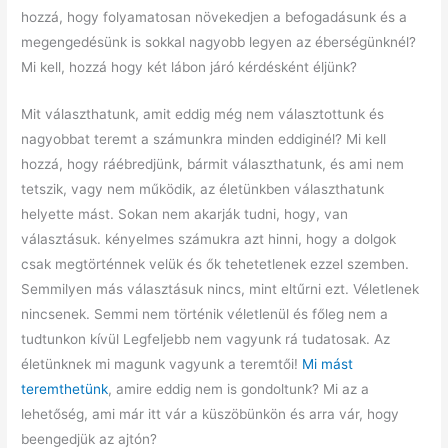
hozzá, hogy folyamatosan növekedjen a befogadásunk és a
megengedésünk is sokkal nagyobb legyen az éberségünknél?
Mi kell, hozzá hogy két lábon járó kérdésként éljünk?
Mit választhatunk, amit eddig még nem választottunk és
nagyobbat teremt a számunkra minden eddiginél? Mi kell
hozzá, hogy ráébredjünk, bármit választhatunk, és ami nem
tetszik, vagy nem működik, az életünkben választhatunk
helyette mást. Sokan nem akarják tudni, hogy, van
választásuk. kényelmes számukra azt hinni, hogy a dolgok
csak megtörténnek velük és ők tehetetlenek ezzel szemben.
Semmilyen más választásuk nincs, mint eltűrni ezt. Véletlenek
nincsenek. Semmi nem történik véletlenül és főleg nem a
tudtunkon kívül Legfeljebb nem vagyunk rá tudatosak. Az
életünknek mi magunk vagyunk a teremtői!
Mi mást
teremthetünk
, amire eddig nem is gondoltunk? Mi az a
lehetőség, ami már itt vár a küszöbünkön és arra vár, hogy
beengedjük az ajtón?