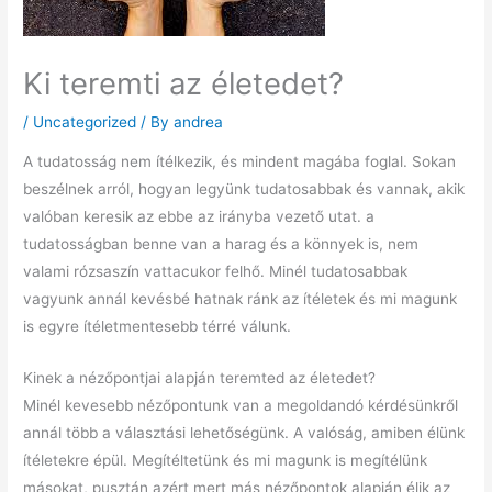
Ki teremti az életedet?
/
Uncategorized
/ By
andrea
A tudatosság nem ítélkezik, és mindent magába foglal. Sokan
beszélnek arról, hogyan legyünk tudatosabbak és vannak, akik
valóban keresik az ebbe az irányba vezető utat. a
tudatosságban benne van a harag és a könnyek is, nem
valami rózsaszín vattacukor felhő. Minél tudatosabbak
vagyunk annál kevésbé hatnak ránk az ítéletek és mi magunk
is egyre ítéletmentesebb térré válunk.
Kinek a nézőpontjai alapján teremted az életedet?
Minél kevesebb nézőpontunk van a megoldandó kérdésünkről
annál több a választási lehetőségünk. A valóság, amiben élünk
ítéletekre épül. Megítéltetünk és mi magunk is megítélünk
másokat, pusztán azért mert más nézőpontok alapján élik az