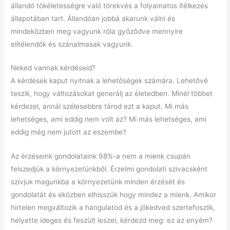
állandó tökéletességre való törekvés a folyamatos ítélkezés
állapotában tart. Állandóan jobbá akarunk válni és
mindeközben meg vagyunk róla győződve mennyire
elítélendők és szánalmasak vagyunk.
Neked vannak kérdéseid?
A kérdések kaput nyitnak a lehetőségek számára. Lehetővé
teszik, hogy változásokat generálj az életedben. Minél többet
kérdezel, annál szélesebbre tárod ezt a kaput. Mi más
lehetséges, ami eddig nem volt az? Mi más lehetséges, ami
eddig még nem jutott az eszembe?
Az érzéseink gondolataink 98%-a nem a mienk csupán
felszedjük a környezetünkből. Érzelmi gondolati szivacsként
szívjuk magunkba a környezetünk minden érzését és
gondolatát és eközben elhisszük hogy mindez a mienk. Amikor
hirtelen megváltozik a hangulatod és a jókedved szertefoszlik,
helyette ideges és feszült leszel, kérdezd meg: ez az enyém?