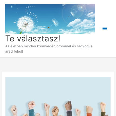
Skip
to
content
Main
Te választasz!
Men
Az életben minden könnyedén örömmel és ragyogva
árad feléd!