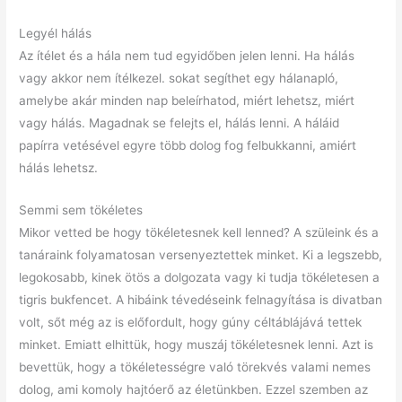
Legyél hálás
Az ítélet és a hála nem tud egyidőben jelen lenni. Ha hálás
vagy akkor nem ítélkezel. sokat segíthet egy hálanapló,
amelybe akár minden nap beleírhatod, miért lehetsz, miért
vagy hálás. Magadnak se felejts el, hálás lenni. A háláid
papírra vetésével egyre több dolog fog felbukkanni, amiért
hálás lehetsz.
Semmi sem tökéletes
Mikor vetted be hogy tökéletesnek kell lenned? A szüleink és a
tanáraink folyamatosan versenyeztettek minket. Ki a legszebb,
legokosabb, kinek ötös a dolgozata vagy ki tudja tökéletesen a
tigris bukfencet. A hibáink tévedéseink felnagyítása is divatban
volt, sőt még az is előfordult, hogy gúny céltáblájává tettek
minket. Emiatt elhittük, hogy muszáj tökéletesnek lenni. Azt is
bevettük, hogy a tökéletességre való törekvés valami nemes
dolog, ami komoly hajtóerő az életünkben. Ezzel szemben az