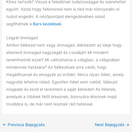
Kihez tartozik? Vissza a feladónak tudatossággal és szeretettel
együtt. Azzal hogy felismered nem is tied már könnyedén el
tudod engedni. A nézőpontjaid elengedésében sokat
segíthetnek a
Bars kezelések
.
Legyél önmagad
Amikor ítélkezel nem vagy önmagad. elérkezett az ideje hogy
elismerd önmagad nagyságát és csodáját! Mi mindent
teremthetnél ezzel? Mi változhatna a világban, a világodban
mindennek hatására? Az ítélkezések arra valók, hogy
megállítsanak és elvegyék az erődet. Nincs olyan ítélet, amely
nagyobb lehetne nálad. Egyetlen ítélet sem valódi. Válaszd
magadat és kezd el teremteni a saját életedet! Az ítéletek,
amelyek a többiek felől érkeznek, bizonyára léteznek majd
továbbra is, de már nem lesznek rád hatással.
←
Previous Bejegyzés
Next Bejegyzés
→