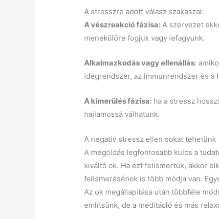
A stresszre adott válasz szakaszai:
A vészreakció fázisa:
A szervezet ekko
menekülőre fogjuk vagy lefagyunk.
Alkalmazkodás vagy ellenállás
: amik
idegrendszer, az immunrendszer és a 
A kimerülés fázisa:
ha a stressz hossz
hajlamossá válhatunk.
A negatív stressz ellen sokat tehetünk
A megoldás legfontosabb kulcs a tudat
kiváltó ok. Ha ezt felismertük, akkor 
felismerésének is több módja van. Egy
Az ok megállapítása után többféle móds
említsünk, de a meditáció és más rela