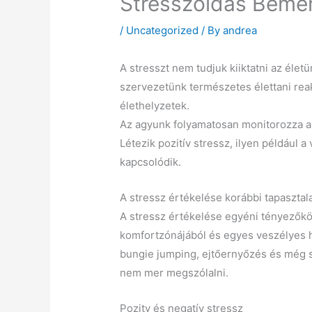
Stresszoldás Beme
/
Uncategorized
/ By
andrea
A stresszt nem tudjuk kiiktatni az éle
szervezetünk természetes élettani rea
élethelyzetek.
Az agyunk folyamatosan monitorozza a k
Létezik pozitív stressz, ilyen például 
kapcsolódik.
A stressz értékelése korábbi tapasztal
A stressz értékelése egyéni tényezőkön
komfortzónájából és egyes veszélyes h
bungie jumping, ejtőernyőzés és még so
nem mer megszólalni.
Pozitv és negatív stressz