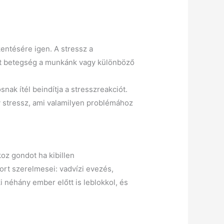
entésére igen. A stressz a
het betegség a munkánk vagy különböző
ak ítél beindítja a stresszreakciót.
tív stressz, ami valamilyen problémához
koz gondot ha kibillen
ort szerelmesei: vadvízi evezés,
 néhány ember előtt is leblokkol, és