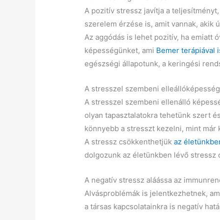
A pozitív stressz javítja a teljesítmény
szerelem érzése is, amit vannak, akik
Az aggódás is lehet pozitív, ha emiatt
képességünket, ami
Bemer terápiával i
egészségi állapotunk, a keringési rends
A stresszel szembeni elleállóképessé
A stresszel szembeni ellenálló képessé
olyan tapasztalatokra tehetünk szert é
könnyebb a stresszt kezelni, mint már
A stressz csökkenthetjük
az életünkbe
dolgozunk az életünkben lévő stressz c
A negatív stressz aláássa az immunren
Alvásproblémák is jelentkezhetnek, ami
a társas kapcsolatainkra is negatív hat