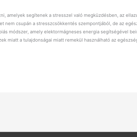
, amelyek segítenek a stresszel való megküzdésben, az ellazu
t nem csupán a stresszcsökkentés szempontjából, de az egész
piás módszer, amely elektormágneses energia segítségével bein
zek miatt a tulajdonságai miatt remekül használható az egészség