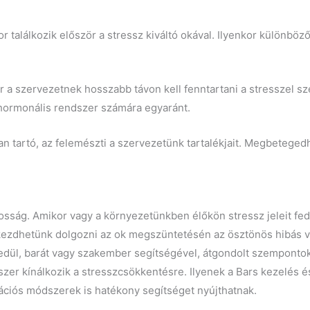
r találkozik először a stressz kiváltó okával. Ilyenkor különbö
or a szervezetnek hosszabb távon kell fenntartani a stresszel s
hormonális rendszer számára egyaránt.
an tartó, az felemészti a szervezetünk tartalékjait. Megbeteg
osság. Amikor vagy a környezetünkben élőkön stressz jeleit fed
elkezdhetünk dolgozni az ok megszüntetésén az ösztönös hibás v
edül, barát vagy szakember segítségével, átgondolt szemponto
zer kínálkozik a stresszcsökkentésre. Ilyenek a Bars kezelés 
xációs módszerek is hatékony segítséget nyújthatnak.