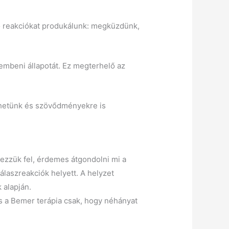
ző reakciókat produkálunk: megküzdünk,
zembeni állapotát. Ez megterhelő az
edhetünk és szövődményekre is
ezzük fel, érdemes átgondolni mi a
álaszreakciók helyett. A helyzet
k alapján.
és a Bemer terápia csak, hogy néhányat