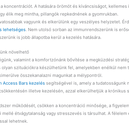
t, a koncentrációt. A hatására örömöt és kíváncsiságot, kellemes 
 úgy élik meg mintha, pillangók repkednének a gyomrukban.
 óvatosabbak vagyunk és elkerülünk egy veszélyes helyzetet. Ér
s lehetséges
. Nem utolsó sorban az immunrendszerünk is erőseb
zerünk is jobb állapotba kerül a kezelés hatására.
günk növelhető
günk, valamint a komfortzónánk bővítése a megküzdési stratégi
s olyan szituációkra készülhetünk fel, amelyekben enélkül nem t
 kimerülve összekanalazni magunkat a mélypontról.
n Access Bars kezelés
segítségével is, amely a tudatosságunk n
sökkentésén illetve kezelésén, azzal elkerülhetjük a krónikus s
dszer működését, csökken a koncentráció minősége, a figyelem l
 mellé étvágytalanság vagy stresszevés is társulhat. A félele
ással lehetnek.