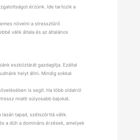
izgatottságot érzünk. Ide tartozik a
demes növelni a stressztűrő
bé válik általa és az általános
ánk eszköztárát gazdagítja. Ezáltal
udnánk helyt állni. Mindig sokkal
övelésében is segít. Ha több oldalról
tressz miatti súlyosabb bajokat.
azán tapad, szétszórttá válik.
m és a düh a domináns érzések, amelyek