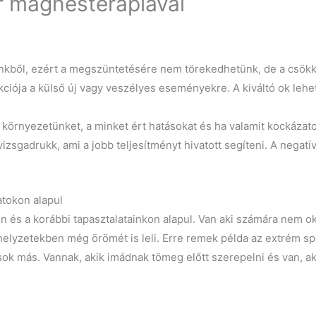
r mágnesterápiával
tünkből, ezért a megszüntetésére nem törekedhetünk, de a csökk
kciója a külső új vagy veszélyes eseményekre. A kiváltó ok le
örnyezetünket, a minket ért hatásokat és ha valamit kockázatosn
a vizsgadrukk, ami a jobb teljesítményt hivatott segíteni. A nega
atokon alapul
 és a korábbi tapasztalatainkon alapul. Van aki számára nem o
elyzetekben még örömét is leli. Erre remek példa az extrém sp
k más. Vannak, akik imádnak tömeg előtt szerepelni és van, aki