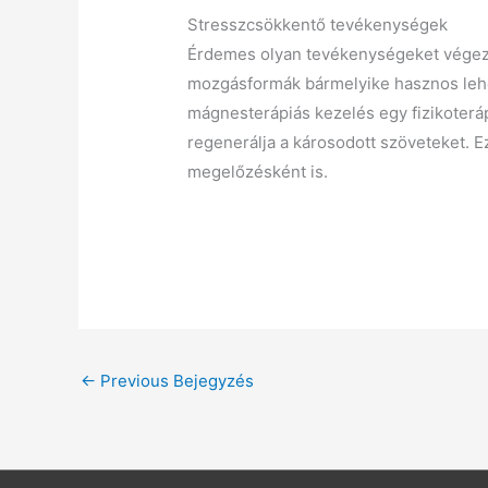
Stresszcsökkentő tevékenységek
Érdemes olyan tevékenységeket végezni
mozgásformák bármelyike hasznos lehe
mágnesterápiás kezelés egy fizikoterá
regenerálja a károsodott szöveteket. E
megelőzésként is.
←
Previous Bejegyzés