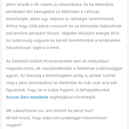
akkor kinyílik a tér valami új választására, és ha elkezdünk
kérdésben élni beengedve az életünkbe a változás
lehetőségét, akkor egy teljesen új valóságot teremthetünk.
Ahhoz hogy több pénzt vonzzunk be az életünkbe hajlandónak
kell lennünk pénzként létezni. Végtelen lényként energia térűr
és tudatosság vagyunk és bármit teremthetünk a kérdésekkel
folyamatosan tágítva a teret.
Az őseinktől örökölt hitrendszereket nem áll módunkban
megváltoztatni, de visszaküldhetjük a feladónak tudatossággal
együtt. Az éberség a lehetőségekre pedig új ajtókat nyithat
meg a pénz áramlásához az életünkbe és már csak arra kell
figyelnünk, hogy be is tudjuk fogadni. A befogadásunkat
Access Bars kezelések
segítségével növelhetjük.
Mit választhatok ma, ami örömöt és pénzt hoz?
Mi kell hozzá, hogy teljes könnyedséggel túlteremtsem
magam?