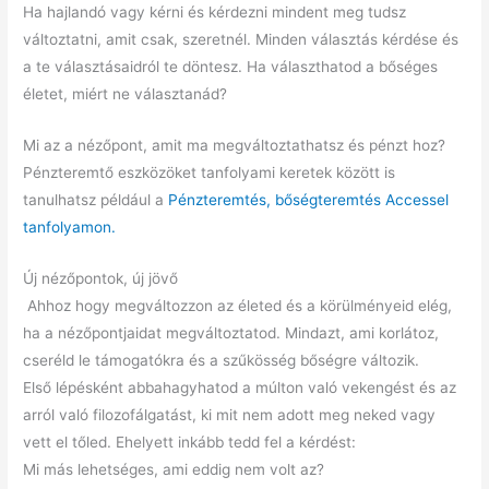
Ha hajlandó vagy kérni és kérdezni mindent meg tudsz
változtatni, amit csak, szeretnél. Minden választás kérdése és
a te választásaidról te döntesz. Ha választhatod a bőséges
életet, miért ne választanád?
Mi az a nézőpont, amit ma megváltoztathatsz és pénzt hoz?
Pénzteremtő eszközöket tanfolyami keretek között is
tanulhatsz például a
Pénzteremtés, bőségteremtés Accessel
tanfolyamon.
Új nézőpontok, új jövő
Ahhoz hogy megváltozzon az életed és a körülményeid elég,
ha a nézőpontjaidat megváltoztatod. Mindazt, ami korlátoz,
cseréld le támogatókra és a szűkösség bőségre változik.
Első lépésként abbahagyhatod a múlton való vekengést és az
arról való filozofálgatást, ki mit nem adott meg neked vagy
vett el tőled. Ehelyett inkább tedd fel a kérdést:
Mi más lehetséges, ami eddig nem volt az?