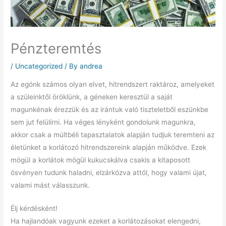
Pénzteremtés
/
Uncategorized
/ By
andrea
Az egónk számos olyan elvet, hitrendszert raktároz, amelyeket
a szüleinktől öröklünk, a géneken keresztül a saját
magunkénak érezzük és az irántuk való tiszteletből eszünkbe
sem jut felülírni. Ha véges lényként gondolunk magunkra,
akkor csak a múltbéli tapasztalatok alapján tudjuk teremteni az
életünket a korlátozó hitrendszereink alapján működve. Ezek
mögül a korlátok mögül kukucskálva csakis a kitaposott
ösvényen tudunk haladni, elzárkózva attól, hogy valami újat,
valami mást válasszunk.
Élj kérdésként!
Ha hajlandóak vagyunk ezeket a korlátozásokat elengedni,