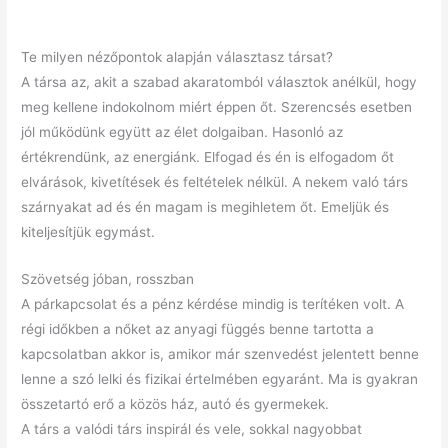
Te milyen nézőpontok alapján választasz társat?
A társa az, akit a szabad akaratomból választok anélkül, hogy
meg kellene indokolnom miért éppen őt. Szerencsés esetben
jól működünk együtt az élet dolgaiban. Hasonló az
értékrendünk, az energiánk. Elfogad és én is elfogadom őt
elvárások, kivetítések és feltételek nélkül. A nekem való társ
szárnyakat ad és én magam is megihletem őt. Emeljük és
kiteljesítjük egymást.
Szövetség jóban, rosszban
A párkapcsolat és a pénz kérdése mindig is terítéken volt. A
régi időkben a nőket az anyagi függés benne tartotta a
kapcsolatban akkor is, amikor már szenvedést jelentett benne
lenne a szó lelki és fizikai értelmében egyaránt. Ma is gyakran
összetartó erő a közös ház, autó és gyermekek.
A társ a valódi társ inspirál és vele, sokkal nagyobbat