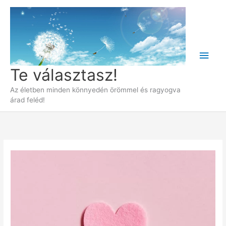
Skip
to
content
Main
Te választasz!
Men
Az életben minden könnyedén örömmel és ragyogva
árad feléd!