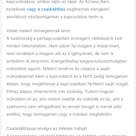
kapcsolódásra, amikor eljön az ideje. Az Access Bars
kezelések
vagy a családállítás
segíthetnek elengedni
akorlátozó nézőpontjainkat a kapcsolatok terén is.
Valaki mellett önmagamnak lenni
A tudatosság a párkapcsolatban önmagam vállalásáról szól
minden tekinteteben. Nem adom fel magam a másik miatt,
nem rendelem a magam alá az ő igényeinek, de nem is
próbálom őt elnyomni. Energetikailag kiegyensúlyozottságban
működünk együtt. Nőként ismerve és vállalva a saját
működésemet élem a kapcsolatot és a férfit pedig támogatom
abban, hogy megélhesse a kapcsolatban férfiként saját magát.
Ehhez alapos önismeretre van szükség. Tudom hogyan
működöm mi az, ami nekem belefér és működik mi az, ami a
számomra nem elfogadható és ennek hangpt is merek adni
anélkül, hogy önmagamat vagy a másikat megítélném.
Családállítással elvágni az ítéletek hálóját