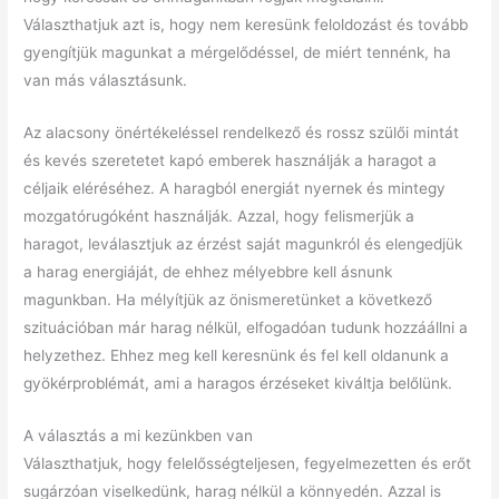
Választhatjuk azt is, hogy nem keresünk feloldozást és tovább
gyengítjük magunkat a mérgelődéssel, de miért tennénk, ha
van más választásunk.
Az alacsony önértékeléssel rendelkező és rossz szülői mintát
és kevés szeretetet kapó emberek használják a haragot a
céljaik eléréséhez. A haragból energiát nyernek és mintegy
mozgatórugóként használják. Azzal, hogy felismerjük a
haragot, leválasztjuk az érzést saját magunkról és elengedjük
a harag energiáját, de ehhez mélyebbre kell ásnunk
magunkban. Ha mélyítjük az önismeretünket a következő
szituációban már harag nélkül, elfogadóan tudunk hozzáállni a
helyzethez. Ehhez meg kell keresnünk és fel kell oldanunk a
gyökérproblémát, ami a haragos érzéseket kiváltja belőlünk.
A választás a mi kezünkben van
Választhatjuk, hogy felelősségteljesen, fegyelmezetten és erőt
sugárzóan viselkedünk, harag nélkül a könnyedén. Azzal is