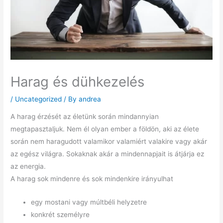
Harag és dühkezelés
/
Uncategorized
/ By
andrea
A harag érzését az életünk során mindannyian
megtapasztaljuk. Nem él olyan ember a földön, aki az élete
során nem haragudott valamikor valamiért valakire vagy akár
az egész világra. Sokaknak akár a mindennapjait is átjárja ez
az energia.
A harag sok mindenre és sok mindenkire irányulhat
egy mostani vagy múltbéli helyzetre
konkrét személyre