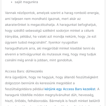
saját magunkra
Vannak nézőpontok, amelyek szerint a harag romboló energia,
ami teljesen nem mondható igaznak, mert akár az
akaraterőnket is megacélozhatja. A haragunkat befoghatjuk,
hogy szédítő sebességű szélként sodorjon minket a célunk
irányába, például, ha valaki azt mondja nekünk, hogy „te ezt
úgysem tudod megcsinálni”. Ilyenkor nyugodtan
haragudhatunk arra, aki megpróbál minket kisebbé tenni és
elvenni a tettvágyunkat és mutassuk meg, hogy meg tudjuk
csinálni még annál is jobban, mint gondoltuk.
Access Bars: dühkezelés
Arra ügyeljünk, hogy ne hagyjuk, hogy állandó feszültségként
dolgozzon bennünk és keressünk megoldást a
feszültségoldásra például
kérjünk egy Access Bars kezelést
. A
haragunk többféle módon megnyilvánulhat düh, hevesség,
hiszti, őrlődés, felháborodás. Bármelyik is feszít minket belülről