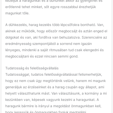
kezeljük a haragunkat és a dühünket akkor az gyengíthet és
erőtlenné tehet minket, sőt egyre rosszabbul érezhetjük
magunkat tőle.
A dühkezelés, harag kezelés több lépcsőfokra bontható. Van,
akinek az működik, hogy először megbocsájt és aztán enged el
dolgokat és van, aki fordítva van behuzalozva. Szerencsére az
eredményesség szempontjából a sorrend nem igazán
lényeges, mindenki a saját ritmusában tud csak elengedni és
megbocsájtani és ezzel nincsen semmi gond.
Tudatosság és felelősségvállalás
Tudatossággal, tudatos felelősségvállalással felismerhetjük,
hogy ez nem csak úgy megtörténik velünk, hanem mi magunk
generáljuk az érzéseinket és a harag csupán egy állapot, ami
helyett választhatunk mást. Van választásunk, a kormány a mi
kezünkben van, képesek vagyunk kezelni a haragunkat. A
haragunk bármire is irányul a megoldást önmagunkban kell,
hogy keressük és önmagunkban fogjuk megtalálni.