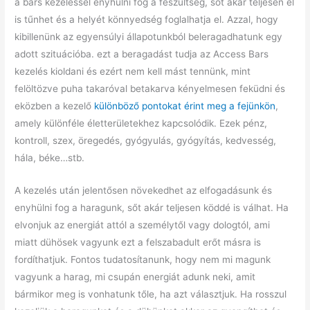
a bars kezeléssel enyhülni fog a feszültség, sőt akár teljesen el
is tűnhet és a helyét könnyedség foglalhatja el. Azzal, hogy
kibillenünk az egyensúlyi állapotunkból beleragadhatunk egy
adott szituációba. ezt a beragadást tudja az Access Bars
kezelés kioldani és ezért nem kell mást tennünk, mint
felöltözve puha takaróval betakarva kényelmesen feküdni és
eközben a kezelő
különböző pontokat érint meg a fejünkön
,
amely különféle életterületekhez kapcsolódik. Ezek pénz,
kontroll, szex, öregedés, gyógyulás, gyógyítás, kedvesség,
hála, béke…stb.
A kezelés után jelentősen növekedhet az elfogadásunk és
enyhülni fog a haragunk, sőt akár teljesen köddé is válhat. Ha
elvonjuk az energiát attól a személytől vagy dologtól, ami
miatt dühösek vagyunk ezt a felszabadult erőt másra is
fordíthatjuk. Fontos tudatosítanunk, hogy nem mi magunk
vagyunk a harag, mi csupán energiát adunk neki, amit
bármikor meg is vonhatunk tőle, ha azt választjuk. Ha rosszul