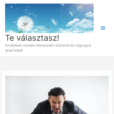
Skip
to
content
Main
Te választasz!
Men
Az életben minden könnyedén örömmel és ragyogva
árad feléd!