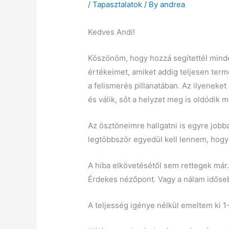
/
Tapasztalatok
/ By
andrea
Kedves Andi!
Köszönöm, hogy hozzá segítettél mind
értékeimet, amiket addig teljesen ter
a felismerés pillanatában. Az ilyeneke
és válik, sőt a helyzet meg is oldódik 
Az ösztöneimre hallgatni is egyre jo
legtöbbször egyedül kell lennem, hogy a
A hiba elkövetésétől sem rettegek már.
Érdekes nézőpont. Vagy a nálam időseb
A teljesség igénye nélkül emeltem ki 1