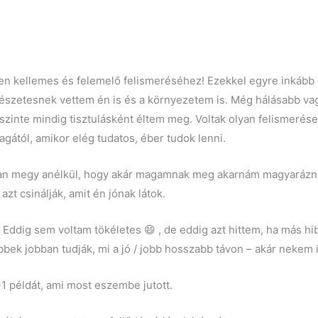
en kellemes és felemelő felismeréséhez! Ezekkel egyre inkább
mészetesnek vettem én is és a környezetem is. Még hálásabb vag
t szinte mindig tisztulásként éltem meg. Voltak olyan felismerés
magától, amikor elég tudatos, éber tudok lenni.
bban megy anélkül, hogy akár magamnak meg akarnám magyarázni
zt csinálják, amit én jónak látok.
 Eddig sem voltam tökéletes 😄 , de eddig azt hittem, ha más hi
bek jobban tudják, mi a jó / jobb hosszabb távon – akár nekem 
-1 példát, ami most eszembe jutott.