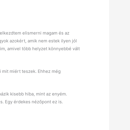
 elkezdtem elismerni magam és az
yok azokért, amik nem estek ilyen jól
eim, amivel több helyzet könnyebbé vált
 mit miért teszek. Ehhez még
bázik kisebb hiba, mint az enyém.
is. Egy érdekes nézőpont ez is.