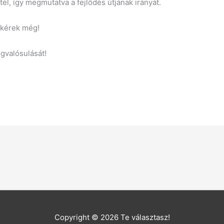
él, így megmutatva a fejlődés útjának irányát.
l kérek még!
gvalósulását!
Copyright © 2026
Te választasz!