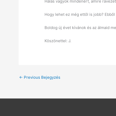
Hálás vagyok mindenért, amire rávezett
Hogy lehet ez még ettől is jobb? Ebbő
Boldog új évet kívánok és az álmaid me
Köszönettel: J.
←
Previous Bejegyzés