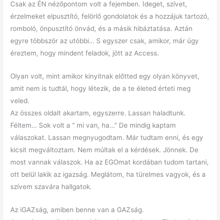
Csak az ÉN nézőpontom volt a fejemben. Ideget, szívet,
érzelmeket elpusztító, felörlő gondolatok és a hozzájuk tartozó,
romboló, önpusztító önvád, és a másik hibáztatása. Aztán
egyre többször az utóbbi… S egyszer csak, amikor, már úgy
éreztem, hogy mindent feladok, jött az Access.
Olyan volt, mint amikor kinyitnak előtted egy olyan könyvet,
amit nem is tudtál, hogy létezik, de a te életed érteti meg
veled.
Az összes oldalt akartam, egyszerre. Lassan haladtunk.
Féltem… Sok volt a “ mi van, ha…” De mindig kaptam
válaszokat. Lassan megnyugodtam. Már tudtam enni, és egy
kicsit megváltoztam. Nem múltak el a kérdések. Jönnek. De
most vannak válaszok. Ha az EGOmat kordában tudom tartani,
ott belül lakik az igazság. Meglátom, ha türelmes vagyok, és a
szívem szavára hallgatok.
Az iGAZság, amiben benne van a GAZság.