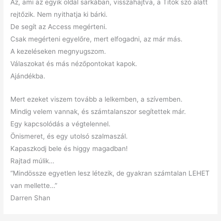
Az, ami az egyik oldal sarkában, visszahajtva, a Titok szó alatt
rejtőzik. Nem nyithatja ki bárki.
De segít az Access megérteni.
Csak megérteni egyelőre, mert elfogadni, az már más.
A kezeléseken megnyugszom.
Válaszokat és más nézőpontokat kapok.
Ajándékba.
Mert ezeket viszem tovább a lelkemben, a szívemben.
Mindig velem vannak, és számtalanszor segítettek már.
Egy kapcsolódás a végtelennel.
Önismeret, és egy utolsó szalmaszál.
Kapaszkodj bele és higgy magadban!
Rajtad múlik…
“Mindössze egyetlen lesz létezik, de gyakran számtalan LEHET
van mellette…”
Darren Shan