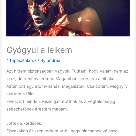
Gyógyul a lelkem
/
Tapasztalatok
/ By
andrea
Azt hittem biztonságban vagyok. Tudtam, hogy valami nem az
igazi, de reménykedtem. Magamban kerestem a hibákat.
Aztán jött egy atomvillanás. Megaláztak. Csalódtam. Megnyílt
alattam a föld.
Elveszett minden. Kiszolgáltatottnak és a végtelenségig
sebezhetőnek éreztem magam.
Jöttek a kérdések.
Éjszakákon át szenvedtem attól, hogy nincsenek válaszok.