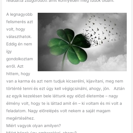
feladattá zsugorodott amit könnyedén meg tudok oldani.
A legnagyobb
felismerés azt
volt, hogy
választhatok.
Eddig én nem
így
gondolkoztam
erről. Azt
hittem, hogy
van a karma és azt nem tudjuk kicserélni, kijavítani, meg nem
történté tenni és ezt úgy kell végigcsinálni, ahogy, jön. Aztán
az egyik kezelésen bele láttunk egy előző életembe – nagy
élmény volt, hogy te is láttad amit én – ki voltam és mi volt a
feladatom. Nagy előrelépés volt nekem a saját magam
megértéséhez.
Miért vagyok olyan amilyen?