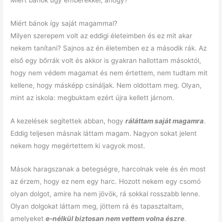
Miért bánok úgy emberekkel, ahogy?
Miért bánok így saját magammal?
Milyen szerepem volt az eddigi életeimben és ez mit akar
nekem tanítani? Sajnos az én életemben ez a második rák. Az
első egy bőrrák volt és akkor is gyakran hallottam másoktól,
hogy nem védem magamat és nem értettem, nem tudtam mit
kellene, hogy másképp csináljak. Nem oldottam meg. Olyan,
mint az iskola: megbuktam ezért újra kellett járnom.
A kezelések segítettek abban, hogy
ráláttam saját magamra
.
Eddig teljesen másnak láttam magam. Nagyon sokat jelent
nekem hogy megértettem ki vagyok most.
Mások haragszanak a betegségre, harcolnak vele és én most
az érzem, hogy ez nem egy harc. Hozott nekem egy csomó
olyan dolgot, amire ha nem jövök, rá sokkal rosszabb lenne.
Olyan dolgokat láttam meg, jöttem rá és tapasztaltam,
amelyeket
e-nélkül biztosan nem vettem volna észre
.