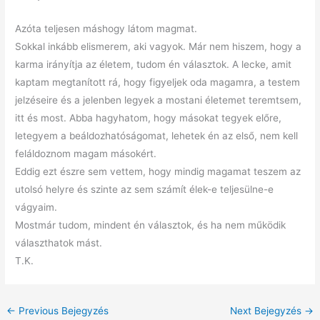
Azóta teljesen máshogy látom magmat.
Sokkal inkább elismerem, aki vagyok. Már nem hiszem, hogy a
karma irányítja az életem, tudom én választok. A lecke, amit
kaptam megtanított rá, hogy figyeljek oda magamra, a testem
jelzéseire és a jelenben legyek a mostani életemet teremtsem,
itt és most. Abba hagyhatom, hogy másokat tegyek előre,
letegyem a beáldozhatóságomat, lehetek én az első, nem kell
feláldoznom magam másokért.
Eddig ezt észre sem vettem, hogy mindig magamat teszem az
utolsó helyre és szinte az sem számít élek-e teljesülne-e
vágyaim.
Mostmár tudom, mindent én választok, és ha nem működik
választhatok mást.
T.K.
←
Previous Bejegyzés
Next Bejegyzés
→