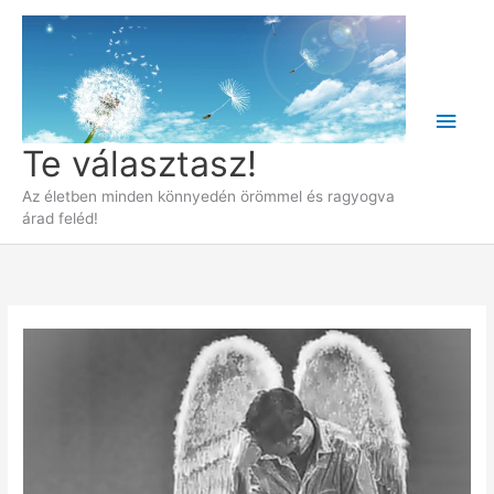
Skip
to
content
Main
Te választasz!
Men
Az életben minden könnyedén örömmel és ragyogva
árad feléd!