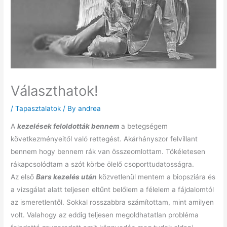
Választhatok!
/
Tapasztalatok
/ By
andrea
A
kezelések feloldották bennem
a betegségem
következményeitől való rettegést. Akárhányszor felvillant
bennem hogy bennem rák van összeomlottam. Tökéletesen
rákapcsolódtam a szót körbe ölelő csoporttudatosságra.
Az első
Bars kezelés után
közvetlenül mentem a biopsziára és
a vizsgálat alatt teljesen eltűnt belőlem a félelem a fájdalomtól
az ismeretlentől. Sokkal rosszabbra számítottam, mint amilyen
volt. Valahogy az eddig teljesen megoldhatatlan probléma