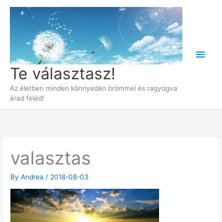
Skip
to
content
Main
Te választasz!
Men
Az életben minden könnyedén örömmel és ragyogva
árad feléd!
valasztas
By
Andrea
/
2018-08-03