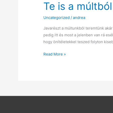
Te is a múltbó
Uncategorized
/
andrea
Javarészt a múltunkból teremtünk akár t
pedig itt és most a jelenben van rá es
hogy önítéletekkel teszed folyton kise
Te
Read More »
is
a
múltból
teremtesz?