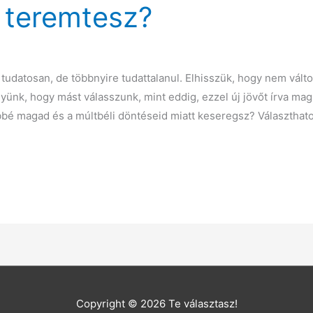
l teremtesz?
udatosan, de többnyire tudattalanul. Elhisszük, hogy nem változt
élyünk, hogy mást válasszunk, mint eddig, ezzel új jövőt írva m
bbé magad és a múltbéli döntéseid miatt keseregsz? Választhato
Copyright © 2026
Te választasz!