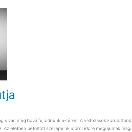
tja
gis van még hová fejlődnünk e-téren. A változások körülöttünk
z. Az életben betöltött szerepeink időről időre megújulnak magu