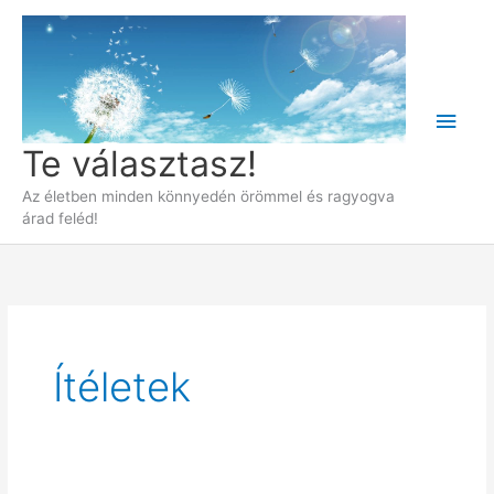
Skip
to
content
Main
Te választasz!
Men
Az életben minden könnyedén örömmel és ragyogva
árad feléd!
Ítéletek