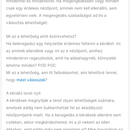
mindennel és mindenkivel. Ha megengedésben vagy minden
csak egy érdekes nézőpont, aminek nem kell ellenállni, sem
egyetérteni vele. A megengedés szabadságot ad és a
választás lehetőségét.
Mi az a lehetőség amit észrevehetsz?
Ha beleragadsz egy helyzetbe érdemes feltenni a kérdést: mi
az aminek ellenállok vagy mi az a nézőpont, amihez
mindenáron ragaszkodok, amit ha abbahagynék, könnyebb
lehetne minden? POD POC
Mi az a lehetőség, ami itt felbukkanhat, ami lehetővé tenné,
hogy
mást válasszak
?
A kérdés teret nyit
A kérdések megnyitják a teret olyan lehetőségek számára,
amelyek addig nem bukkanhattak fel az akadályozó
nézőpontjaink miatt. Ha a beragadás a kérdések ellenére sem
csökken, akkor megkérdezheted: mi a jó nekem az ellen
állásban, amit eddig még nem ismertem el? Mire használom az