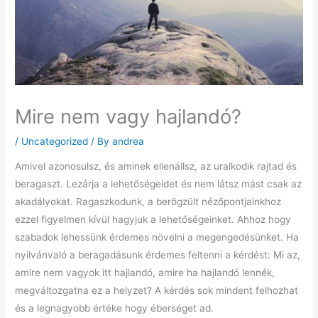
Mire nem vagy hajlandó?
/
Uncategorized
/ By
andrea
Amivel azonosulsz, és aminek ellenállsz, az uralkodik rajtad és
beragaszt. Lezárja a lehetőségeidet és nem látsz mást csak az
akadályokat. Ragaszkodunk, a berögzült nézőpontjainkhoz
ezzel figyelmen kívül hagyjuk a lehetőségeinket. Ahhoz hogy
szabadok lehessünk érdemes növelni a megengedésünket. Ha
nyilvánvaló a beragadásunk érdemes feltenni a kérdést: Mi az,
amire nem vagyok itt hajlandó, amire ha hajlandó lennék,
megváltozgatna ez a helyzet? A kérdés sok mindent felhozhat
és a legnagyobb értéke hogy éberséget ad.