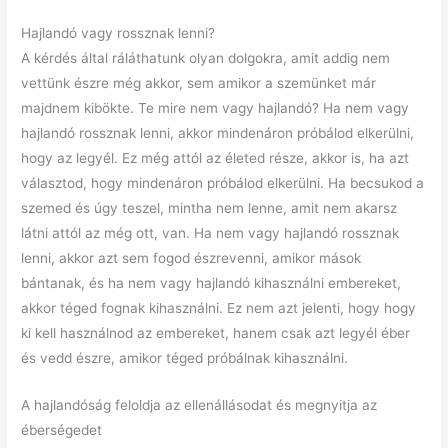
Hajlandó vagy rossznak lenni?
A kérdés által ráláthatunk olyan dolgokra, amit addig nem
vettünk észre még akkor, sem amikor a szemünket már
majdnem kibökte. Te mire nem vagy hajlandó? Ha nem vagy
hajlandó rossznak lenni, akkor mindenáron próbálod elkerülni,
hogy az legyél. Ez még attól az életed része, akkor is, ha azt
választod, hogy mindenáron próbálod elkerülni. Ha becsukod a
szemed és úgy teszel, mintha nem lenne, amit nem akarsz
látni attól az még ott, van. Ha nem vagy hajlandó rossznak
lenni, akkor azt sem fogod észrevenni, amikor mások
bántanak, és ha nem vagy hajlandó kihasználni embereket,
akkor téged fognak kihasználni. Ez nem azt jelenti, hogy hogy
ki kell használnod az embereket, hanem csak azt legyél éber
és vedd észre, amikor téged próbálnak kihasználni.
A hajlandóság feloldja az ellenállásodat és megnyitja az
éberségedet