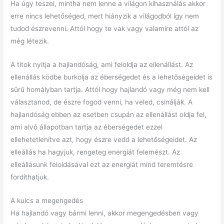
Ha úgy teszel, mintha nem lenne a világon kihasználás akkor
erre nincs lehetőséged, mert hiányzik a világodból így nem
tudod észrevenni. Attól hogy te vak vagy valamire attól az
még létezik.
A titok nyitja a hajlandóság, ami feloldja az ellenállást. Az
ellenállás ködbe burkolja az éberségedet és a lehetőségeidet is
sűrű homályban tartja. Attól hogy hajlandó vagy még nem kell
választanod, de észre fogod venni, ha veled, csinálják. A
hajlandóság ebben az esetben csupán az ellenállást oldja fel,
ami alvó állapotban tartja az éberségedet ezzel
ellehetetlenítve azt, hogy észre vedd a lehetőségeidet. Az
elleállás ha hagyjuk, rengeteg energiát felemészt. Az
elleállásunk feloldásával ezt az energiát mind teremtésre
fordíthatjuk.
A kulcs a megengedés
Ha hajlandó vagy bármi lenni, akkor megengedésben vagy