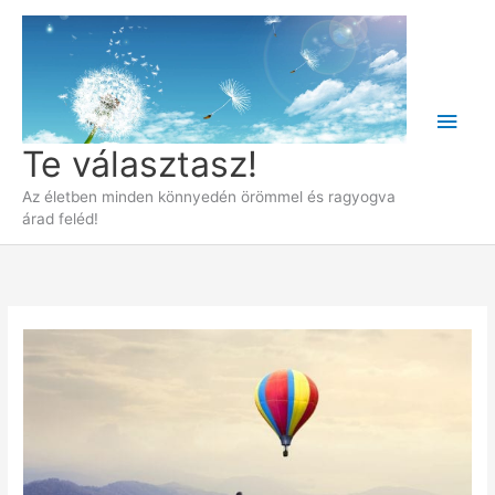
Skip
to
content
Main
Te választasz!
Men
Az életben minden könnyedén örömmel és ragyogva
árad feléd!