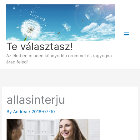
Skip
to
content
Main
Te választasz!
Men
Az életben minden könnyedén örömmel és ragyogva
árad feléd!
allasinterju
By
Andrea
/
2018-07-10