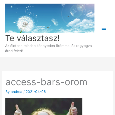
Skip
to
content
Main
Te választasz!
Men
Az életben minden könnyedén örömmel és ragyogva
árad feléd!
access-bars-orom
By
andrea
/
2021-04-06