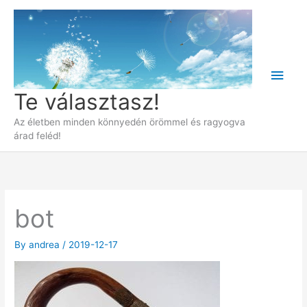
Skip
to
content
Main
Te választasz!
Men
Az életben minden könnyedén örömmel és ragyogva
árad feléd!
bot
By
andrea
/
2019-12-17