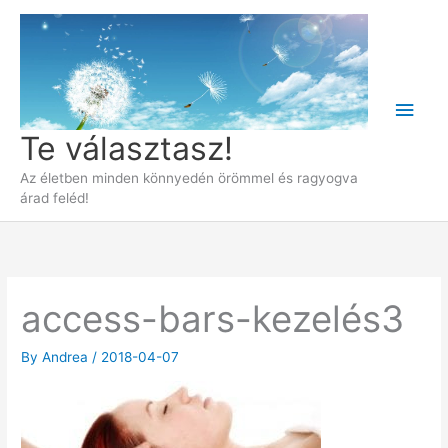
Skip
to
content
Main
Te választasz!
Men
Az életben minden könnyedén örömmel és ragyogva
árad feléd!
access-bars-kezelés3
By
Andrea
/
2018-04-07