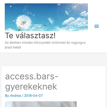
Skip
to
content
Main
Te választasz!
Men
Az életben minden könnyedén örömmel és ragyogva
árad feléd!
access.bars-
gyerekeknek
By
Andrea
/
2018-04-07