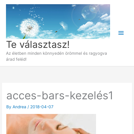
Skip
to
content
Main
Te választasz!
Men
Az életben minden könnyedén örömmel és ragyogva
árad feléd!
acces-bars-kezelés1
By
Andrea
/
2018-04-07