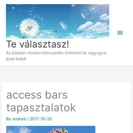
Skip
to
content
Main
Te választasz!
Men
Az életben minden könnyedén örömmel és ragyogva
árad feléd!
access bars
tapasztalatok
By
andrea
/
2017-10-29