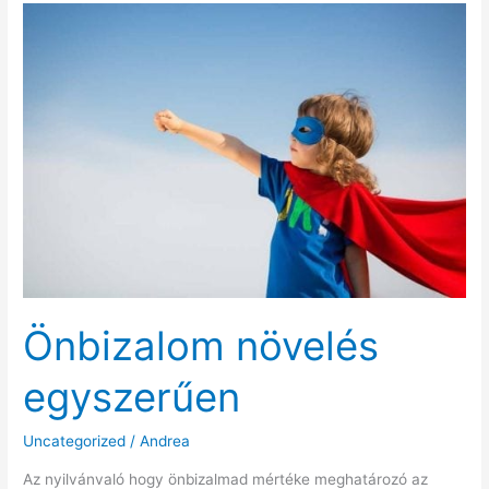
Önbizalom növelés
egyszerűen
Uncategorized
/
Andrea
Az nyilvánvaló hogy önbizalmad mértéke meghatározó az