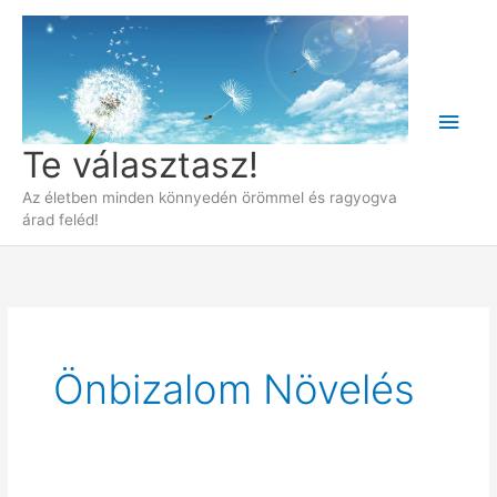
Skip
to
content
Main
Te választasz!
Men
Az életben minden könnyedén örömmel és ragyogva
árad feléd!
Önbizalom Növelés