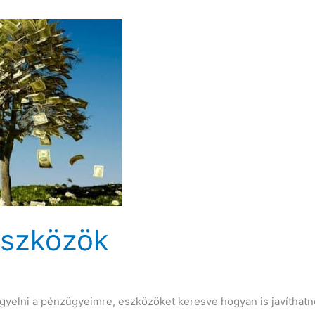
eszközök
elni a pénzügyeimre, eszközöket keresve hogyan is javíthatnék