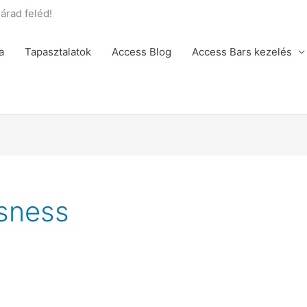
rad feléd!
a
Tapasztalatok
Access Blog
Access Bars kezelés
sness