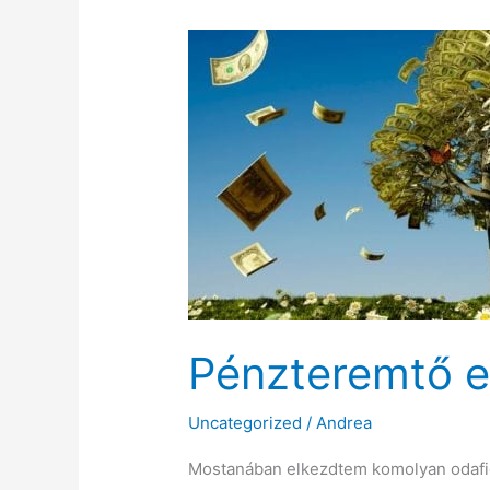
Pénzteremtő 
Uncategorized
/
Andrea
Mostanában elkezdtem komolyan odafigy