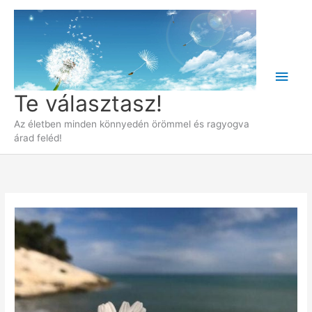
Skip
to
content
Main
Te választasz!
Men
Az életben minden könnyedén örömmel és ragyogva
árad feléd!