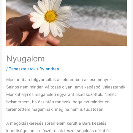
Nyugalom
/
Tapasztalatok
/ By
andrea
Mostanában felgyorsultak az életemben az események.
Sajnos nem minden változás olyan, amit kapásból választanék.
Munkahelyi és magánéleti egyaránt akad közöttük. Nehéz
beismernem, ha őszintén ránézek, hogy ezt mindet én
teremtettem magamnak, még ha nem is tudatosan.
A megoldáskeresés során elém került a Bars kezelés
lehetősége, amit először csak feszültségoldás céljából