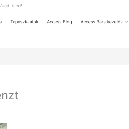
rad feléd!
a
Tapasztalatok
Access Blog
Access Bars kezelés
énzt