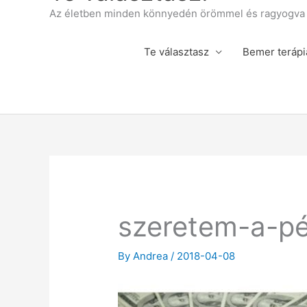
Az életben minden könnyedén örömmel és ragyogva á
Te választasz
Bemer terápi
szeretem-a-p
By
Andrea
/
2018-04-08