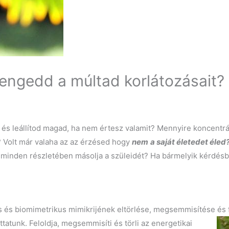
lengedd a múltad korlátozásait?
s leállítod magad, ha nem értesz valamit? Mennyire koncentrá
? Volt már valaha az az érzésed hogy
nem
a saját életedet éled
 minden részletében másolja a szüleidét? Ha bármelyik kérdésbe
!
s és biomimetrikus mimikrijének eltörlése, megsemmisítése és
uttatunk.
Feloldja, megsemmisíti és törli az energetikai