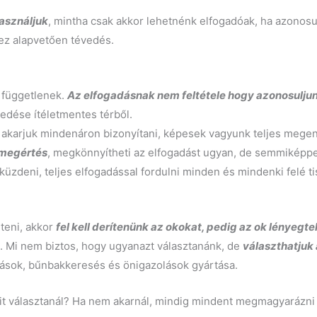
asználjuk
, mintha csak akkor lehetnénk elfogadóak, ha azonos
ez alapvetően tévedés.
 függetlenek.
Az elfogadásnak nem feltétele hogy azonosulju
edése ítéletmentes térből.
akarjuk mindenáron bizonyítani, képesek vagyunk teljes megen
 megértés
, megkönnyítheti az elfogadást ugyan, de semmiképp
üzdeni, teljes elfogadással fordulni minden és mindenki felé t
teni, akkor
fel kell derítenünk az okokat, pedig az ok lényegte
g
. Mi nem biztos, hogy ugyanazt választanánk, de
választhatjuk
tások, bűnbakkeresés és önigazolások gyártása.
mit választanál? Ha nem akarnál, mindig mindent megmagyarázn