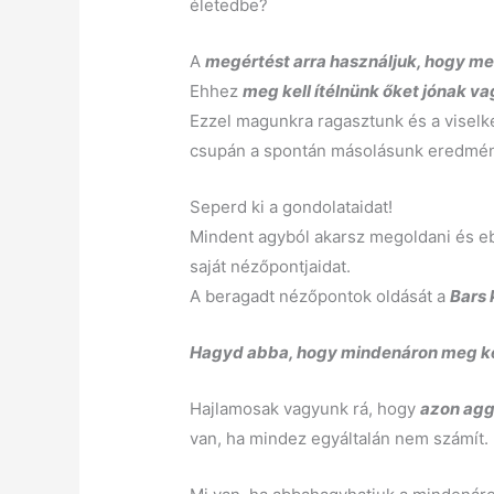
életedbe?
A
megértést arra használjuk, hogy meg
Ehhez
meg kell ítélnünk őket jónak v
Ezzel magunkra ragasztunk és a visel
csupán a spontán másolásunk eredmé
Seperd ki a gondolataidat!
Mindent agyból akarsz megoldani és eb
saját nézőpontjaidat.
A beragadt nézőpontok oldását a
Bars 
Hagyd abba, hogy mindenáron meg kel
Hajlamosak vagyunk rá, hogy
azon agg
van, ha mindez egyáltalán nem számít.