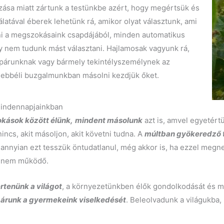
ása miatt zártunk a testünkbe azért, hogy megértsük és
latával éberek lehetünk rá, amikor olyat választunk, ami
ni a megszokásaink csapdájából, minden automatikus
nem tudunk mást választani. Hajlamosak vagyunk rá,
 párunknak vagy bármely tekintélyszemélynek az
 ebbéli buzgalmunkban másolni kezdjük őket.
mindennapjainkban
okások között élünk,
mindent másolunk
azt is, amvel egyetértü
nincs, akit másoljon, akit követni tudna. A
múltban gyökeredző 
annyian ezt tesszük öntudatlanul, még akkor is, ha ezzel megne
ha nem működő.
értenünk a világot
, a környezetünkben élők gondolkodását és m
 párunk a gyermekeink viselkedését
. Beleolvadunk a világukba,