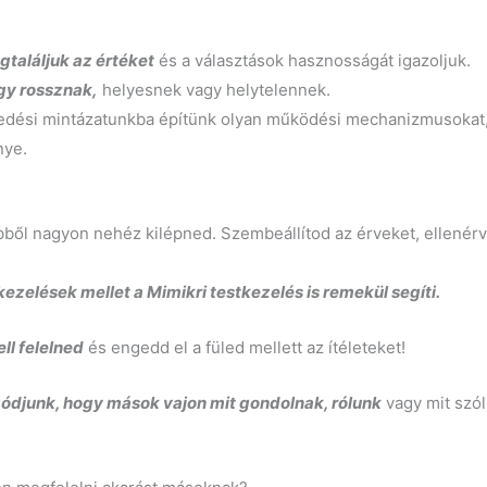
találjuk az értéket
és a választások hasznosságát igazoljuk.
agy rossznak,
helyesnek vagy helytelennek.
kedési mintázatunkba építünk olyan működési mechanizmusokat,
nye.
ből nagyon nehéz kilépned. Szembeállítod az érveket, ellenér
kezelések mellet a Mimikri testkezelés is remekül segíti.
l felelned
és engedd el a füled mellett az ítéleteket!
ódjunk, hogy mások vajon mit gondolnak, rólunk
vagy mit szó