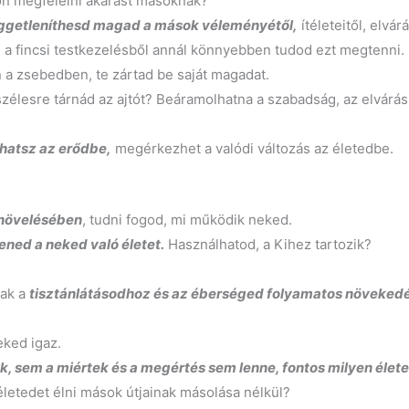
on megfelelni akarást másoknak?
ggetleníthesd magad a mások véleményétől,
ítéleteitől, elvárá
 a fincsi testkezelésből annál könnyebben tudod ezt megtenni.
 a zsebedben, te zártad be saját magadat.
szélesre tárnád az ajtót? Beáramolhatna a szabadság, az elvár
lhatsz az erődbe,
megérkezhet a valódi változás az életedbe.
 növelésében
, tudni fogod, mi működik neked.
ned a neked való életet.
Használhatod, a Kihez tartozik?
nak a
tisztánlátásodhoz és az éberséged folyamatos növeked
ked igaz.
 sem a miértek és a megértés sem lenne, fontos milyen élete
életedet élni mások útjainak másolása nélkül?