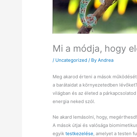
Mi a módja, hogy e
/
Uncategorized
/ By
Andrea
Meg akarod érteni a mások működését é
a barátaidat a környezetedben lévőket
világban és az életed a párkapcsolatod
energia neked szól.
Ne akard lemásolni, hogy, megérthesd
A mások útjai és valósága biomimetiku
egyik
testkezelése
, amelyet a testen f