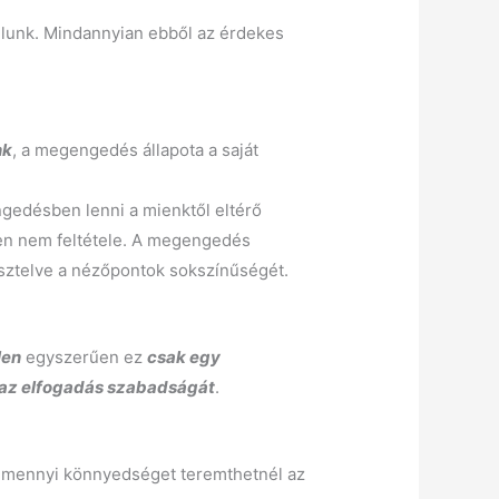
ulunk. Mindannyian ebből az érdekes
nk
, a megengedés állapota a saját
gedésben lenni a mienktől eltérő
en nem feltétele. A megengedés
isztelve a nézőpontok sokszínűségét.
len
egyszerűen ez
csak egy
 az elfogadás szabadságát
.
i mennyi könnyedséget teremthetnél az