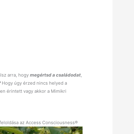
lsz arra, hogy
megértsd a családodat
,
?
Hogy úgy érzed nincs helyed a
n érintett vagy akkor a Mimikri
 feloldása az Access Consciousness®