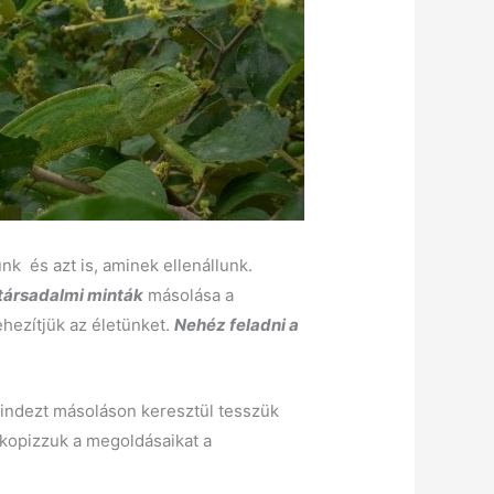
nk és azt is, aminek ellenállunk.
társadalmi minták
másolása a
hezítjük az életünket.
Nehéz feladni a
indezt másoláson keresztül tesszük
 kopizzuk a megoldásaikat a