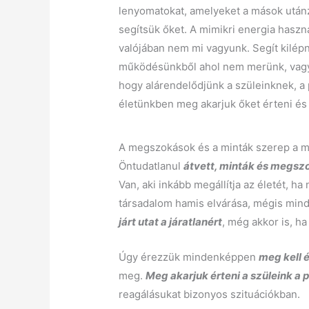
lenyomatokat, amelyeket a mások utánz
segítsük őket. A mimikri energia haszná
valójában nem mi vagyunk. Segít kilép
működésünkből ahol nem merünk, vagy 
hogy alárendelődjünk a szüleinknek, a
életünkben meg akarjuk őket érteni és
A megszokások és a minták szerep a 
Öntudatlanul
átvett, minták és megsz
Van, aki inkább megállítja az életét, ha 
társadalom hamis elvárása, mégis mind
járt utat a járatlanért
, még akkor is, 
Úgy érezzük mindenképpen
meg kell 
meg.
Meg akarjuk érteni a szüleink a
reagálásukat bizonyos szituációkban.