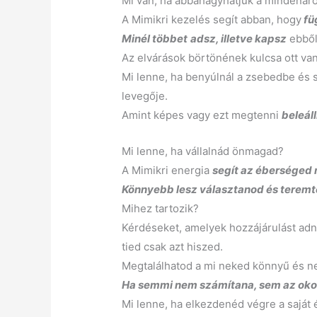
Mi van, ha abbahagyhatjuk a mindenár
A Mimikri kezelés segít abban, hogy
f
ü
Minél többet
adsz, illetve kapsz
ebből
Az elvárások börtönének kulcsa ott van
Mi lenne, ha benyúlnál a zsebedbe és 
levegője.
Amint képes vagy ezt megtenni
beleál
Mi lenne, ha vállalnád önmagad?
A Mimikri energia
segít az éberséged
Könnyebb lesz választanod és teremte
Mihez tartozik?
Kérdéseket, amelyek hozzájárulást ad
tied csak azt hiszed.
Megtalálhatod a mi neked könnyű és ne
Ha semmi nem számítana, sem az okok,
Mi lenne, ha elkezdenéd végre a saját 