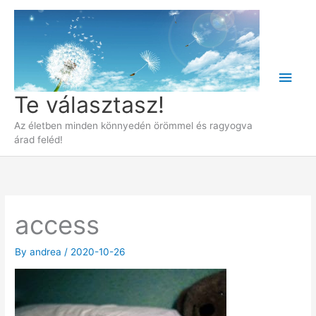
Skip
to
content
Main
Te választasz!
Men
Az életben minden könnyedén örömmel és ragyogva
árad feléd!
access
By
andrea
/
2020-10-26