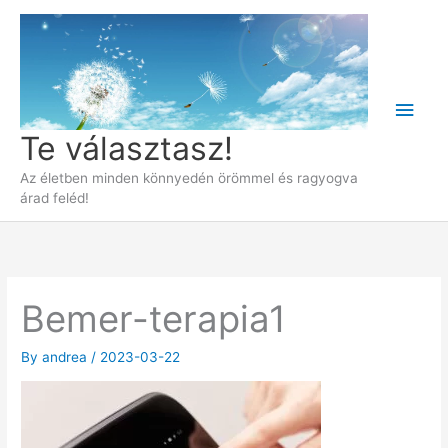
Skip
to
content
Main
Te választasz!
Men
Az életben minden könnyedén örömmel és ragyogva
árad feléd!
Bemer-terapia1
By
andrea
/
2023-03-22