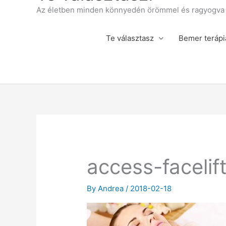
Az életben minden könnyedén örömmel és ragyogva á
Te választasz
Bemer terápi
access-facelif
By
Andrea
/
2018-02-18