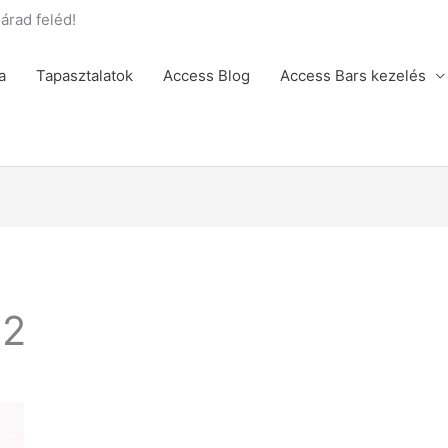
rad feléd!
a
Tapasztalatok
Access Blog
Access Bars kezelés
t2