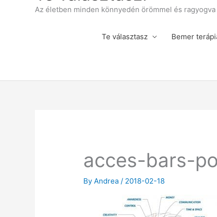
Az életben minden könnyedén örömmel és ragyogva á
Te választasz
Bemer terápi
acces-bars-p
By
Andrea
/
2018-02-18