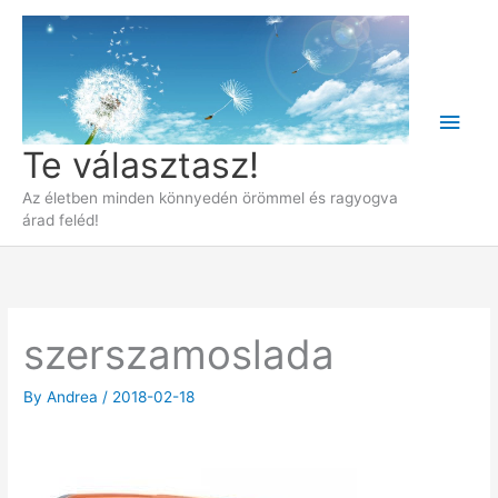
Skip
to
content
Main
Te választasz!
Men
Az életben minden könnyedén örömmel és ragyogva
árad feléd!
szerszamoslada
By
Andrea
/
2018-02-18