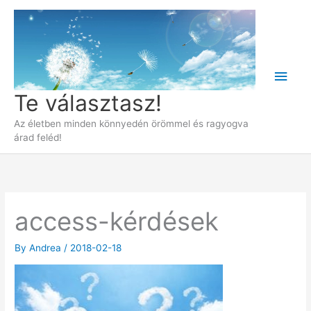
Skip
to
content
Main
Te választasz!
Men
Az életben minden könnyedén örömmel és ragyogva
árad feléd!
access-kérdések
By
Andrea
/
2018-02-18