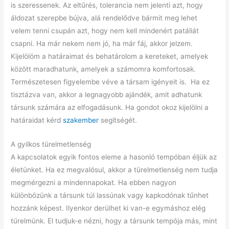
is szeressenek. Az eltűrés, tolerancia nem jelenti azt, hogy
áldozat szerepbe bújva, alá rendelődve bármit meg lehet
velem tenni csupán azt, hogy nem kell mindenért patáliát
csapni. Ha már nekem nem jó, ha már fáj, akkor jelzem.
Kijelölöm a határaimat és behatárolom a kereteket, amelyek
között maradhatunk, amelyek a számomra komfortosak.
Természetesen figyelembe véve a társam igényeit is. Ha ez
tisztázva van, akkor a legnagyobb ajándék, amit adhatunk
társunk számára az elfogadásunk. Ha gondot okoz kijelölni a
határaidat kérd
szakember
segítségét.
A gyilkos türelmetlenség
A kapcsolatok egyik fontos eleme a hasonló tempóban éljük az
életünket. Ha ez megvalósul, akkor a türelmetlenség nem tudja
megmérgezni a mindennapokat. Ha ebben nagyon
különbözünk a társunk túl lassúnak vagy kapkodónak tűnhet
hozzánk képest. Ilyenkor derülhet ki van-e egymáshoz elég
türelmünk. El tudjuk-e nézni, hogy a társunk tempója más, mint