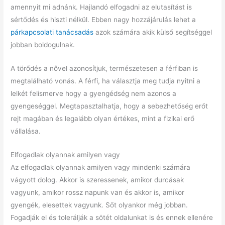
amennyit mi adnánk. Hajlandó elfogadni az elutasítást is
sértődés és hiszti nélkül. Ebben nagy hozzájárulás lehet a
párkapcsolati tanácsadás
azok számára akik külső segítséggel
jobban boldogulnak.
A törődés a nővel azonosítjuk, természetesen a férfiban is
megtalálható vonás. A férfi, ha választja meg tudja nyitni a
lelkét felismerve hogy a gyengédség nem azonos a
gyengeséggel. Megtapasztalhatja, hogy a sebezhetőség erőt
rejt magában és legalább olyan értékes, mint a fizikai erő
vállalása.
Elfogadlak olyannak amilyen vagy
Az elfogadlak olyannak amilyen vagy mindenki számára
vágyott dolog. Akkor is szeressenek, amikor durcásak
vagyunk, amikor rossz napunk van és akkor is, amikor
gyengék, elesettek vagyunk. Sőt olyankor még jobban.
Fogadják el és tolerálják a sötét oldalunkat is és ennek ellenére