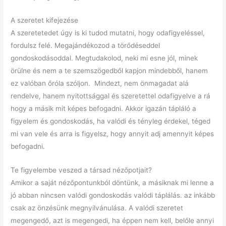
A szeretet kifejezése
A szeretetedet úgy is ki tudod mutatni, hogy odafigyeléssel,
fordulsz felé. Megajándékozod a törődéseddel
gondoskodásoddal. Megtudakolod, neki mi esne jól, minek
örülne és nem a te szemszögedből kapjon mindebből, hanem
ez valóban őróla szóljon. Mindezt, nem önmagadat alá
rendelve, hanem nyitottsággal és szeretettel odafigyelve a rá
hogy a másik mit képes befogadni. Akkor igazán tápláló a
figyelem és gondoskodás, ha valódi és tényleg érdekel, téged
mi van vele és arra is figyelsz, hogy annyit adj amennyit képes
befogadni.
Te figyelembe veszed a társad nézőpotjait?
Amikor a saját nézőpontunkból döntünk, a másiknak mi lenne a
jó abban nincsen valódi gondoskodás valódi táplálás. az inkább
csak az önzésünk megnyilvánulása. A valódi szeretet
megengedő, azt is megengedi, ha éppen nem kell, belőle annyi