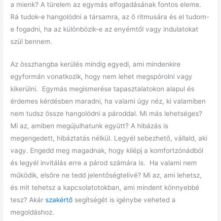
a mienk? A türelem az egymás elfogadásának fontos eleme.
Rá tudok-e hangolódni a társamra, az ő ritmusára és el tudom-
e fogadni, ha az különbözik-e az enyémtől vagy indulatokat
szül bennem.
Az összhangba kerülés mindig egyedi, ami mindenkire
egyformán vonatkozik, hogy nem lehet megspórolni vagy
kikerülni. Egymás megismerése tapasztalatokon alapul és
érdemes kérdésben maradni, ha valami úgy néz, ki valamiben
nem tudsz össze hangolódni a pároddal. Mi más lehetséges?
Mi az, amiben megújulhatunk együtt? A hibázás is
megengedett, hibáztatás nélkül. Legyél sebezhető, vállald, aki
vagy. Engedd meg magadnak, hogy kilépj a komfortzónádból
és legyél invitálás erre a párod számára is. Ha valami nem
működik, elsőre ne tedd jelentőségtelivé? Mi az, ami lehetsz,
és mit tehetsz a kapcsolatotokban, ami mindent könnyebbé
tesz? Akár
szakértő
segítségét is igénybe veheted a
megoldáshoz.