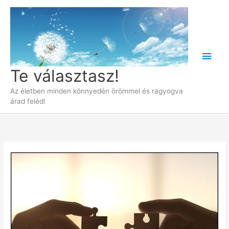
Skip
to
content
Main
Te választasz!
Men
Az életben minden könnyedén örömmel és ragyogva
árad feléd!