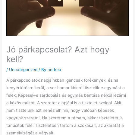
Jó párkapcsolat? Azt hogy
kell?
/
Uncategorized
/ By
andrea
A párkapcsolatok napjainkban igencsak törékenyek, és ha
kenyértörésre kerül, a sor hamar kiderül tisztelik-e egymást a
felek. Képesek-e sárdobálás és egymás bántása nélkül lezárni
a közös múltat. A szeretet alapjául is a tisztelet szolgál. Akit
nem tisztelünk azt nehéz elhinni, hogy valóban képesek
vagyunk szeretni. Ha szeretem a társam, akkor tiszteletet is
tanúsítok felé. Tiszteletben tartom a szokásait, az akaratát a
személyiségét a vágyait.